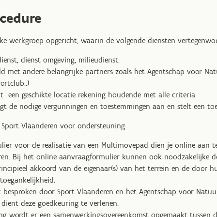
cedure
jke werkgroep opgericht, waarin de volgende diensten vertegenwoo
dienst, dienst omgeving, milieudienst.
d met andere belangrijke partners zoals het Agentschap voor Nat
ortclub..)
 een geschikte locatie rekening houdende met alle criteria.
t de nodige vergunningen en toestemmingen aan en stelt een toeg
j Sport Vlaanderen voor ondersteuning
ier voor de realisatie van een Multimovepad dien je online aan t
ren. Bij het online aanvraagformulier kunnen ook noodzakelijk
incipieel akkoord van de eigenaar(s) van het terrein en de door 
 toegankelijkheid.
 besproken door Sport Vlaanderen en het Agentschap voor Natuur
jd dient deze goedkeuring te verlenen.
ng wordt er een samenwerkingsovereenkomst opgemaakt tussen d