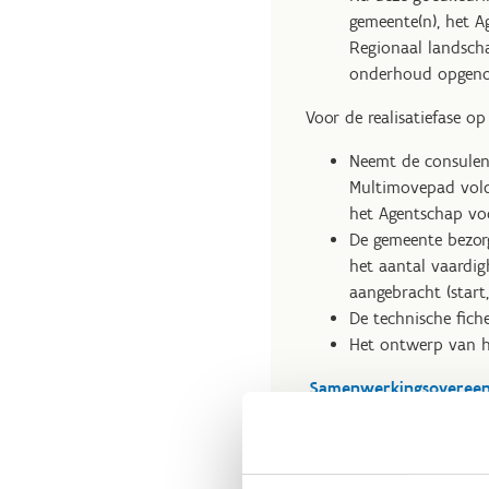
gemeente(n), het A
Regionaal landsch
onderhoud opgenom
Voor de realisatiefase op 
Neemt de consulent
Multimovepad vold
het Agentschap vo
De gemeente bezor
het aantal vaardig
aangebracht (start,
De technische fich
Het ontwerp van h
Samenwerkingsovereenk
Samenwerkingsovereenk
Samenwerkingsovereenk