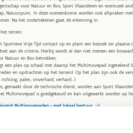
gentschap voor Natuur en Bos, Sport Vlaanderen en eventueel and
ap, Natuurpunt.. In deze overeenkomst worden ook afspraken met
en. Na het ondertekenen gaat de erkenning in.
het terrein:
 Sportieve Vrije Tijd contact op en plant een bezoek ter plaatse
oet aan de criteria. Hierbij wordt al dan niet meteen een boswa
or Natuur en Bos betrokken.
gt een plan op schaal met daarop het Multimovepad ingetekend (i
heden en opdrachten op het terrein). Op het plan zijn ook de versc
 richting, palen, onverhard, verhard...).
es, gemaakt door de technische dienst, worden aan Sport Vlaande
et Multimovepad is goedgekeurd en kan uitgewerkt worden op het
omst Multimovepaden - met lokaal bestuur
omst Multimovepaden - met ANB of andere organisatie
omst Multimovepaden - met ANB en lokaal bestuur