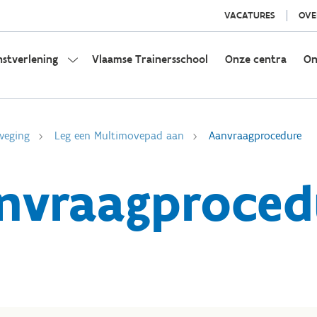
VACATURES
OVE
nstverlening
Vlaamse Trainersschool
Onze centra
On
weging
Leg een Multimovepad aan
Aanvraagprocedure
nvraagproced