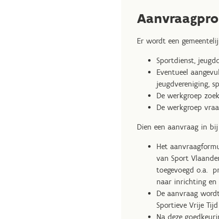
Aanvraagpro
Er wordt een gemeenteli
Sportdienst, jeugd
Eventueel aangevul
jeugdvereniging, sp
De werkgroep zoekt
De werkgroep vraag
Dien een aanvraag in bi
Het aanvraagformul
van Sport Vlaande
toegevoegd o.a. pr
naar inrichting en
De aanvraag wordt
Sportieve Vrije Ti
Na deze goedkeuri