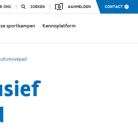
R ONS
ZOEKEN
AANMELDEN
CONTACT
ze sportkampen
Kennisplatform
 Multimovepad
sief
d