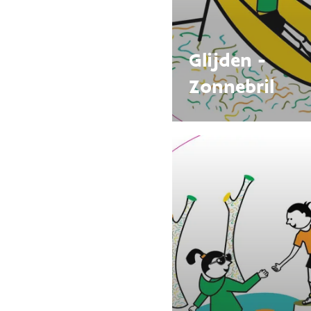
Glijden -
Zonnebril