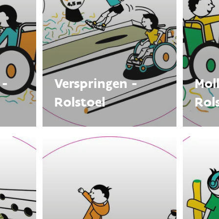
 -
Verspringen -
Mol
Rolstoel
Rol