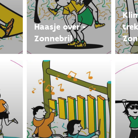
Kli
Haasje over -
tre
Zonnebril
Zon