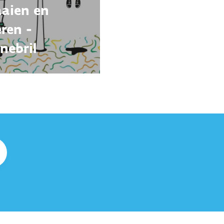
aien en
eren -
nebril