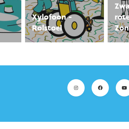
Zwa
Xylofoon -
rot
Rolstoel
Zon