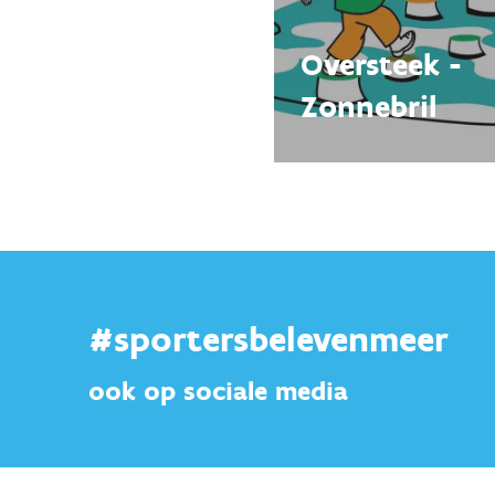
Oversteek -
Zonnebril
#sportersbelevenmeer
ook op sociale media