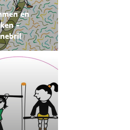
mmen en
kken -
nebril