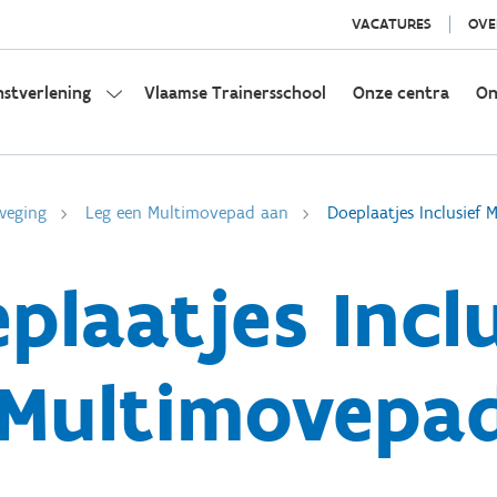
VACATURES
OVE
nstverlening
Vlaamse Trainersschool
Onze centra
On
weging
Leg een Multimovepad aan
Doeplaatjes Inclusief
plaatjes Inclu
Multimovepa