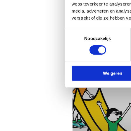
websiteverkeer te analyseren
media, adverteren en analys
verstrekt of die ze hebben v
Ringen -
Toestemmingsselectie
Noodzakelijk
Koptelefoon
Weigeren