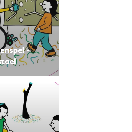
lenspel -
stoel