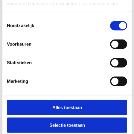
verzameld op basis van uw gebruik van hun services.
De gemeente/stad staat in voor de promotie van
de offroadfietsroute:
Toestemmingsselectie
De praktische organisatie en financiering van
Noodzakelijk
de officiële opening.
Het promoten van de route via de lokaal
Voorkeuren
bestuurlijke communicatiekanalen.
Het aanbieden van een activatieluik om
potentiële gebruikers naar de route te leiden
Statistieken
(bv. start-to-mountainbike i.s.m. lokale club,
opstarten van een lokale gravel- of
mountainbikecommunity, etc.).
Marketing
Promotiematerialen offroadfietsroutes
Start-to-mountainbike & mountainbike clinic
Alles toestaan
Selectie toestaan