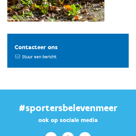
Contacteer ons
Stuur een bericht
#sportersbelevenmeer
ook op sociale media