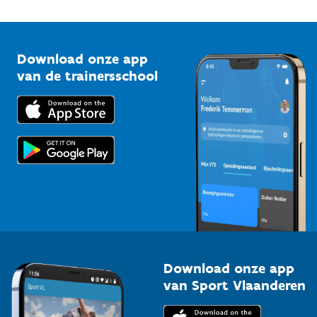
Onze nieuwsbrieven
1210 Brussel
G-sport
Vlaamse Trainersschool
Sportclubs
Kennisplatform
Download onze app
Bedrijven
van de trainersschool
Downloads
Trainers en begeleiders
Voor de pers
Scholen
Topsporters
Organisatoren van sportevenementen
Download onze app
van Sport Vlaanderen