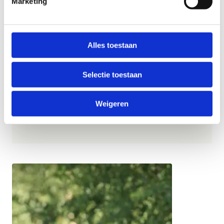
Marketing
De lokale meerwaarde voor de realisatie van de
nieuwe ruiter- en/of menroute alsook het lokaal
draagvlak moet worden aangetoond. Dit omvat
Alles toestaan
zowel de betrokkenheid van de plaatselijke club
en/of manege als een voorbereidende analyse van
de populaire ruiterpaden in de gemeente.
Selectie toestaan
Een voorafgaande toetsing met lokale actoren zoals
Weigeren
sport-, mobiliteit- en milieudiensten en/of
adviesraden wordt sterk aanbevolen.