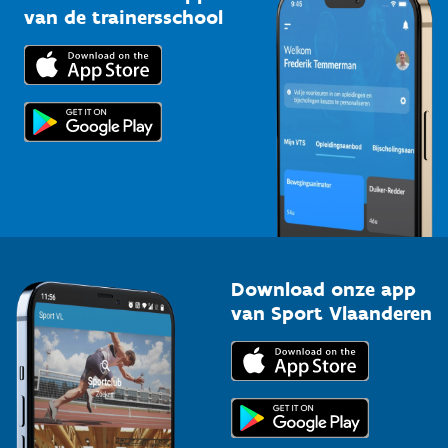
Bedrijven
van de trainersschool
Downloads
Trainers en begeleiders
Voor de pers
Scholen
Topsporters
Organisatoren van sportevenementen
Download onze app
van Sport Vlaanderen