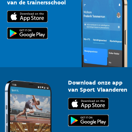
Bedrijven
van de trainersschool
Downloads
Trainers en begeleiders
Voor de pers
Scholen
Topsporters
Organisatoren van sportevenementen
Download onze app
van Sport Vlaanderen