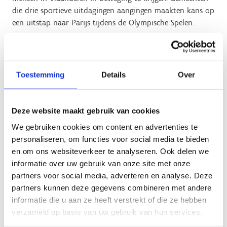
die drie sportieve uitdagingen aangingen maakten kans op
een uitstap naar Parijs tijdens de Olympische Spelen.
“We willen zoveel mogelijk mensen in beweging krijgen en
we gebruiken daarvoor ook de Olympische Spelen in
Parijs”, zegt de
Vlaamse minister van Sport
. “Als
Toestemming
Details
Over
Vlaamse topsporters schitteren op het internationale
toneel, dan werkt dat inspirerend en motiverend. Zien
sporten, doet sporten. Dankzij de campagne ‘Vlamingen in
Deze website maakt gebruik van cookies
Parijs’ (VIP2024) beginnen de Olympische Spelen nu al te
We gebruiken cookies om content en advertenties te
leven in veel steden en gemeenten. Deze zomer gaat de
personaliseren, om functies voor social media te bieden
bom pas echt barsten.”
en om ons websiteverkeer te analyseren. Ook delen we
informatie over uw gebruik van onze site met onze
112 gouden VIP2024-steden en -
partners voor social media, adverteren en analyse. Deze
gemeenten
partners kunnen deze gegevens combineren met andere
informatie die u aan ze heeft verstrekt of die ze hebben
Van de 300 steden en gemeenten in Vlaanderen gingen er
verzameld op basis van uw gebruik van hun services.
maar liefst 154 in op de sportieve uitdagingen van de