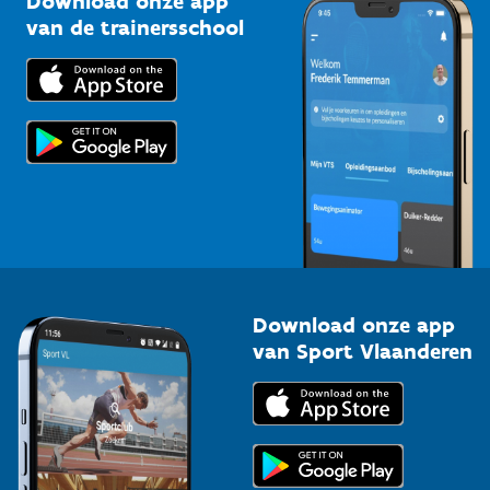
Download onze app
Bedrijven
van de trainersschool
Downloads
Trainers en begeleiders
Voor de pers
Scholen
Topsporters
Organisatoren van sportevenementen
Download onze app
van Sport Vlaanderen