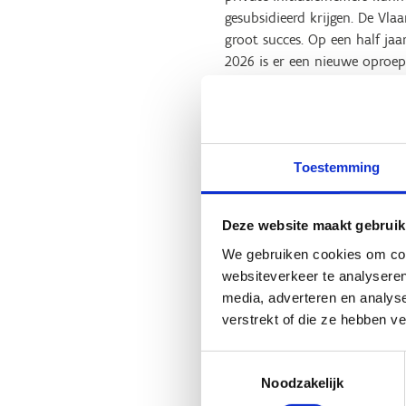
gesubsidieerd krijgen. De Vl
groot succes. Op een half jaa
2026 is er een nieuwe oproep
De subsidies dienen voor de 
grondige renovatie van besta
maximumbedrag afhankelijk va
euro voor hockeyvelden en t
Toestemming
Een belangrijke voorwaarde is
en met 18 jaar), en dat het 
Deze website maakt gebruik
groepsaankopen van Sport Vla
We gebruiken cookies om cont
werken nog niet mogen zijn 
websiteverkeer te analyseren
media, adverteren en analys
“Ondanks het feit dat de sub
verstrekt of die ze hebben v
nieuwe voetbalvelden, 2 gere
de nood aan ondersteuning v
Toestemmingsselectie
aan het sporten willen, moet
Noodzakelijk
garanderen een hoge speelkans