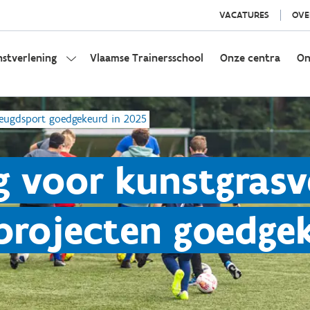
VACATURES
OVE
nstverlening
Vlaamse Trainersschool
Onze centra
On
jeugdsport goedgekeurd in 2025
 voor kunstgrasv
 projecten goedge