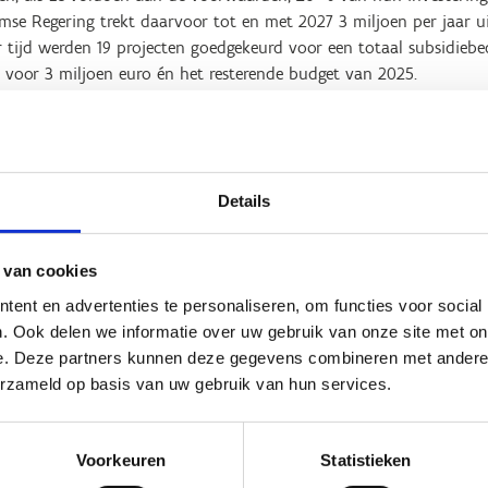
aamse Regering trekt daarvoor tot en met 2027 3 miljoen per jaar 
r tijd werden 19 projecten goedgekeurd voor een totaal subsidiebe
 voor 3 miljoen euro én het resterende budget van 2025.
aanleg van klassieke kunstgrasvelden, de aanleg van watergedrag
ande klassieke kunstgrasvelden. De subsidie bedraagt 20 % van de
n het type veld. Zo wordt er tot 145.000 euro voorzien voor kun
ot 85.000 euro voor renovaties van standaard kunstgrasvelden.
Details
 dat de infrastructuur prioritair gebruikt wordt voor jeugdsportac
veld jaarlijks minstens 760 uren gebruikt wordt. Aanvragers moete
 van cookies
anderen, die zorgen voor een voordelige en kwalitatieve uitvoerin
ent en advertenties te personaliseren, om functies voor social
gestart op het moment van de subsidieaanvraag.
. Ook delen we informatie over uw gebruik van onze site met on
e. Deze partners kunnen deze gegevens combineren met andere i
sidieoproep pas midden vorig jaar is opgestart, konden we al 19 p
erzameld op basis van uw gebruik van hun services.
noveerde voetbalvelden en 2 nieuwe hockeyvelden. Het succes van
oor lokale besturen en sportclubs om hun infrastructuur te verb
 ook de infrastructuur volgen. Kunstgrasvelden zijn duurzaam, int
Voorkeuren
Statistieken
, het hele jaar door. Ik kijk uit naar de reacties op onze oproep v