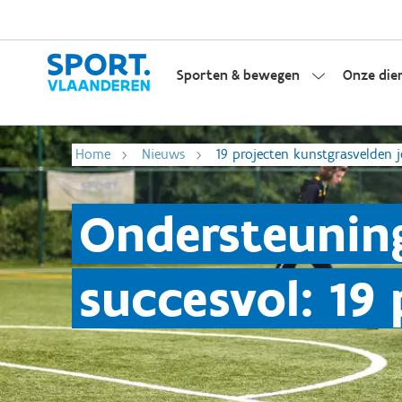
Sporten & bewegen
Onze die
Home
Nieuws
19 projecten kunstgrasvelden 
Ondersteuning
succesvol: 19