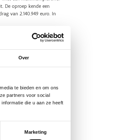
uit. De oproep kende een
drag van 2.140.949 euro. In
en hockeyvelden en de
 investering, met een
stgrasvelden, tot 205.000
Over
tiviteiten (voor jongeren tot
n gebruik maken van de
g. Belangrijk is ook dat de
 media te bieden en om ons
ze partners voor social
nformatie die u aan ze heeft
rojecten goedkeuren: 15
 de subsidieoproep bevestigt
eteren. Als we meer mensen
ensief bruikbaar en
Marketing
an dit jaar”, aldus Vlaams