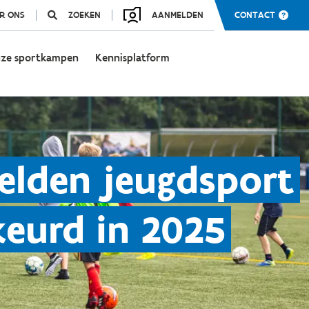
R ONS
ZOEKEN
AANMELDEN
CONTACT
ze sportkampen
Kennisplatform
elden jeugdsport
keurd in 2025