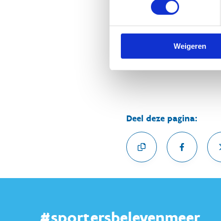
minister van Sport Annick D
Bekijk de lijst van de goed
Weigeren
Vraag subsidies aan voor ku
Deel deze pagina:
#sportersbelevenmeer