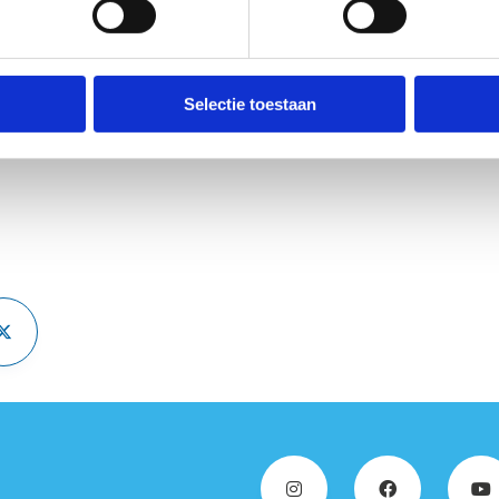
e Ridder
gekeurde projecten kunstgrasvelden 2025
Selectie toestaan
nstgrasvelden