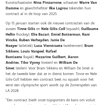
Kunstschaatsster
Nina Pinzarrone
, schaatser
Warre Van
Damme
en gewichthefster
Ilke Lagrou
tekenden hun
contract al in de loop van 2025.
Op 15 januari starten ook de nieuwe contracten van de
zussen
Tinne Gilis
en
Nele Gilis-Coll
(squash),
Guillaume
Hellin
(hockey),
Elie Bacari
,
Emiel Botterman
,
Rani
Vincke
,
Ruben Verheyden
,
Janie De
Naeyer
(atletiek),
Luca Vierstraete
(wielrennen),
Bram
Sikkens
,
Louis Vangeel
,
Rafael
Bastiaens
(kajak),
Mazarine Guilbert
,
Aaron
Andries
,
Tibo Vyvey
(roeien) en
William De
Smet
(zeilen). Voor Bram Sikkens en William De Smet is
het de tweede keer dat ze in dienst komen. Tinne en Nele
Gilis-Coll hebben een contract beet nu squash voor het
eerst een olympische sport wordt op de Zomerspelen van
LA 2028.
“Een contract biedt onze topsporters de kans om voluit