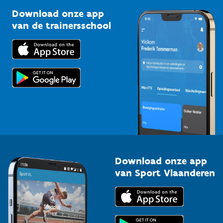
Sportclubs
Kennisplatform
Download onze app
Bedrijven
van de trainersschool
Downloads
Trainers en begeleiders
Voor de pers
Scholen
Topsporters
Organisatoren van sportevenementen
Download onze app
van Sport Vlaanderen