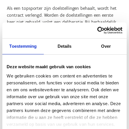
Als een topsporter zijn doelstellingen behaalt, wordt het
contract verlengd. Worden de doelstellingen een eerste
keer niet gehaald, volgt een deliberatie. Bij herhaaldelijk
niet behalen van de vooropgestelde doelen is een
contractverlenging niet vanzelfsprekend en wordt het
volledige traject van de sporter geëvalueerd.
Toestemming
Details
Over
Topsportcontracten vormen een essentieel onderdeel van
een volwaardig topsportproject. Ze garanderen een vast
Deze website maakt gebruik van cookies
maandloon (volgens het barema van het behaalde
diploma binnen de Vlaamse overheid) en bieden
We gebruiken cookies om content en advertenties te
topsporters de nodige financiële zekerheid om zich
personaliseren, om functies voor social media te bieden
volledig op hun sport te kunnen concentreren.
en om ons websiteverkeer te analyseren. Ook delen we
informatie over uw gebruik van onze site met onze
Naast de individuele tewerkstellingscontracten
partners voor social media, adverteren en analyse. Deze
ondersteunt Sport Vlaanderen ook het
partners kunnen deze gegevens combineren met andere
prestatieprogramma van ongeveer driehonderd
informatie die u aan ze heeft verstrekt of die ze hebben
topsporters. Dat gebeurt onder meer via de financiering
verzameld op basis van uw gebruik van hun services.
van stages, coaches, wetenschappelijke expertise,