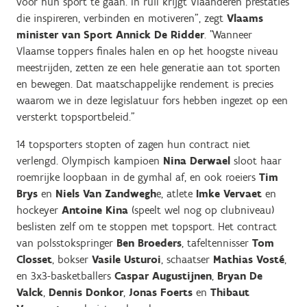
voor hun sport te gaan. In ruil krijgt Vlaanderen prestaties
die inspireren, verbinden en motiveren", zegt
Vlaams
minister van Sport Annick De Ridder
. "Wanneer
Vlaamse toppers finales halen en op het hoogste niveau
meestrijden, zetten ze een hele generatie aan tot sporten
en bewegen. Dat maatschappelijke rendement is precies
waarom we in deze legislatuur fors hebben ingezet op een
versterkt topsportbeleid.”
14 topsporters stopten of zagen hun contract niet
verlengd. Olympisch kampioen
Nina Derwael
sloot haar
roemrijke loopbaan in de gymhal af, en ook roeiers
Tim
Brys
en
Niels Van Zandwegh
e, atlete
Imke Vervaet
en
hockeyer
Antoine Kina
(speelt wel nog op clubniveau)
beslisten zelf om te stoppen met topsport. Het contract
van polsstokspringer
Ben Broeders
, tafeltennisser
Tom
Closset
, bokser
Vasile Usturoi
, schaatser
Mathias Vosté
,
en 3x3-basketballers
Caspar Augustijnen
,
Bryan De
Valck
,
Dennis Donkor
,
Jonas Foerts
en
Thibaut