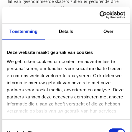
Tal van gerenommeerde skaters zullen er gedurende drie
dagen het beste van zichzelf geven. Met een prijzenpot van
€30.000 die wordt verdeeld onder de winnaars. Ook in
het indrukwekkende skatepark buiten komt de populaire
street sport tot leven met demo's, initiaties en trainingen.
Toestemming
Details
Over
Neem dus zeker je skateboard mee.
Deze website maakt gebruik van cookies
WORLD CHASE TAG
We gebruiken cookies om content en advertenties te
personaliseren, om functies voor social media te bieden
Chase what? Voor wie nog nooit van chase tag gehoord
en om ons websiteverkeer te analyseren. Ook delen we
heeft, is ASFALT het uitgelezen moment om de sport te
informatie over uw gebruik van onze site met onze
ontdekken. Want ook al wordt chase tag wel eens
partners voor social media, adverteren en analyse. Deze
omschreven als 'tikkertje voor volwassenen', een
partners kunnen deze gegevens combineren met andere
internationale topsport is het zeker. Met competities en
informatie die u aan ze heeft verstrekt of die ze hebben
teams van wereldniveau. In september te ontdekken op
verzameld op basis van uw gebruik van hun services.
het ponton aan het Houtdok in Gent.
Toestemmingsselectie