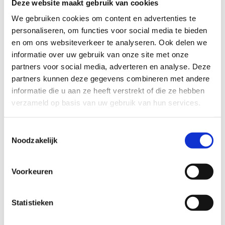
Deze website maakt gebruik van cookies
We gebruiken cookies om content en advertenties te
Jumplijn
: Een uitdagende reeks van 3 jumps met
personaliseren, om functies voor social media te bieden
dirt-landingen, perfect voor ervaren
riders
die hun
en om ons websiteverkeer te analyseren. Ook delen we
grenzen willen verleggen.
informatie over uw gebruik van onze site met onze
Jump Area
: Een speciaal ontworpen zone voor vrije
partners voor social media, adverteren en analyse. Deze
sprongen, waar
bikers
hun creativiteit en stijl
partners kunnen deze gegevens combineren met andere
kunnen tonen.
informatie die u aan ze heeft verstrekt of die ze hebben
Flow Trail
: Een parcours met kleine jumps, rollers
verzameld op basis van uw gebruik van hun services.
en kombochten, ideaal voor zowel beginnende als
gevorderde mountainbikers om op een veilige manier
nieuwe vaardigheden te ontwikkelen.
Toestemmingsselectie
Uphill Enduro-Trail
: Een trail die de nodige
Noodzakelijk
uitdaging biedt als je je uithoudingsvermogen wil
testen tijdens een opwaartse rit.
Voorkeuren
Statistieken
Een creatie van Vink Creations