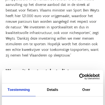
aanvulling op het diverse aanbod dat in de streek al
bestaat voor fietsers. Vlaams minister van Sport Ben Weyts
heeft hier 121.000 euro voor vrijgemaakt, waardoor het
nieuwe parcours kan worden aangelegd met respect voor
de natuur. ‘We investeren in sportkwaliteit en dus in
kwaliteitsvolle infrastructuur, ook voor nichesporten’, zegt
Weyts. ‘Dankzij deze investering willen we meer mensen
stimuleren om te sporten. Hopelijk wordt het domein ook
een echte kweekvijver voor toekomstige topsporters, want
zij nemen heel Vlaanderen op sleeptouw.’
Waaruit bestaat het dirt-
jumpparcours?
Het nieuwe dirt-jumpparcours op het domein van Sport
Toestemming
Details
Over
Vlaanderen Genk zal bestaan uit vier lijnen en belooft een
ware ‘bike-speeltuin’ te worden voor jong en oud,
professioneel en recreatief: