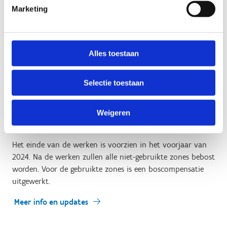
Het parcours op het domein van Sport Vlaanderen Genk
Marketing
werd gecreëerd door Vink Creations, het bedrijf van de
wereldberoemde Belgische freestyle- en
freeridemountainbiker Nico Vink. ‘Ik ben superblij dat ik
samen met Sport Vlaanderen dit bikepark kan
Alles toestaan
verwezenlijken’, zegt Nico Vink. ‘Het is super om te zien
dat Sport Vlaanderen budget en ruimte vrijmaakt om een
Selectie toestaan
park te bouwen waar de lokale scene terecht kan. Samen
willen we een park creëren waar zowel beginnende als
professionele mountainbikers en BMX’ers van kunnen
Weigeren
genieten.’
Het einde van de werken is voorzien in het voorjaar van
2024. Na de werken zullen alle niet-gebruikte zones bebost
worden. Voor de gebruikte zones is een boscompensatie
uitgewerkt.
Meer info en updates