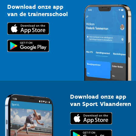
Kennisplatform
Download onze app
Bedrijven
van de trainersschool
Downloads
Trainers en begeleiders
Voor de pers
Scholen
Topsporters
Organisatoren van sportevenementen
Download onze app
van Sport Vlaanderen