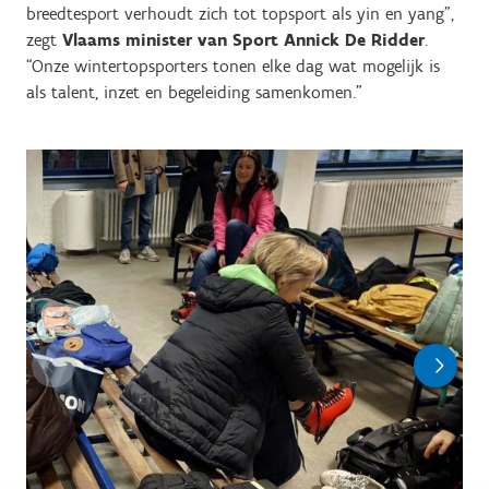
breedtesport verhoudt zich tot topsport als yin en yang”,
zegt
Vlaams minister van Sport Annick De Ridder
.
“Onze wintertopsporters tonen elke dag wat mogelijk is
als talent, inzet en begeleiding samenkomen."