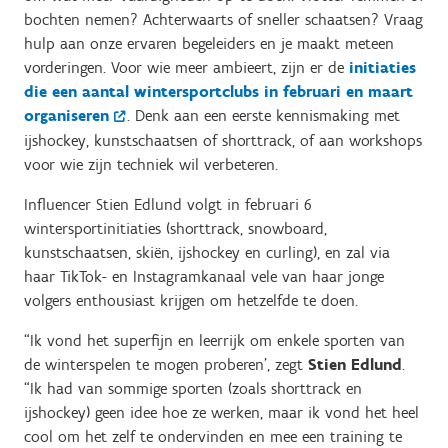
bochten nemen? Achterwaarts of sneller schaatsen? Vraag
hulp aan onze ervaren begeleiders en je maakt meteen
vorderingen. Voor wie meer ambieert, zijn er de
initiaties
die een aantal wintersportclubs in februari en maart
organiseren
. Denk aan een eerste kennismaking met
ijshockey, kunstschaatsen of shorttrack, of aan workshops
voor wie zijn techniek wil verbeteren.
Influencer Stien Edlund volgt in februari 6
wintersportinitiaties (shorttrack, snowboard,
kunstschaatsen, skiën, ijshockey en curling), en zal via
haar TikTok- en Instagramkanaal vele van haar jonge
volgers enthousiast krijgen om hetzelfde te doen.
“Ik vond het superfijn en leerrijk om enkele sporten van
de winterspelen te mogen proberen’, zegt
Stien Edlund
.
“Ik had van sommige sporten (zoals shorttrack en
ijshockey) geen idee hoe ze werken, maar ik vond het heel
cool om het zelf te ondervinden en mee een training te