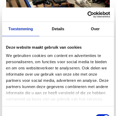
Toestemming
Details
Over
Ontdek de
wintersportinfrastructuur
Deze website maakt gebruik van cookies
We gebruiken cookies om content en advertenties te
Vlaanderen telt
elf ijsbanen
,
drie sneeuwpistes
,
personaliseren, om functies voor social media te bieden
verschillende
rolpistes
, een
dry slope
met twee
en om ons websiteverkeer te analyseren. Ook delen we
grote jumps (open van de lente tot en met de herfst) en
informatie over uw gebruik van onze site met onze
een
curlingbaan
. Op die elf ijsbanen kan je de meest
partners voor social media, adverteren en analyse. Deze
uiteenlopende wintersporten beoefenen, zoals
partners kunnen deze gegevens combineren met andere
kunstschaatsen, shorttrack en ijshockey, recreatief of
informatie die u aan ze heeft verstrekt of die ze hebben
competitief. Door het aanbod in de kijker te zetten en
verzameld op basis van uw gebruik van hun services.
heel wat tickets weg te geven voor ijsbanen en
sneeuwpistes laat Sport Vlaanderen zoveel mogelijk
mensen kennismaken met ijs en sneeuw in eigen land.
Toestemmingsselectie