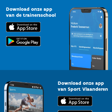
Sportclubs
Kennisplatform
Download onze app
Bedrijven
van de trainersschool
Downloads
Trainers en begeleiders
Voor de pers
Scholen
Topsporters
Organisatoren van sportevenementen
Download onze app
van Sport Vlaanderen