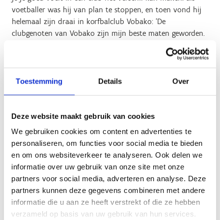
voetballer was hij van plan te stoppen, en toen vond hij
helemaal zijn draai in korfbalclub Vobako: ‘De
clubgenoten van Vobako zijn mijn beste maten geworden.
Daarom is het dat ik hier nog altijd ben.’
De drop-out is het grootst bij
Toestemming
Details
Over
meisjes
Een analyse van de drop-outcijfers bij de sportfederaties
Deze website maakt gebruik van cookies
toont aan dat een groot deel van de tieners uitvalt in de
We gebruiken cookies om content en advertenties te
leeftijdscategorie van 13 tot 19 jaar: bij jongens is dat 14
personaliseren, om functies voor social media te bieden
procent, bij meisjes is dat 20 procent. Daarnaast neemt de
en om ons websiteverkeer te analyseren. Ook delen we
drop-out ook toe met de leeftijd, zowel bij jongens als bij
informatie over uw gebruik van onze site met onze
meisjes is die het hoogst op de leeftijd van 19 jaar: bij
partners voor social media, adverteren en analyse. Deze
jongens bedraagt die dan 20 procent, bij meisjes zelfs 29
partners kunnen deze gegevens combineren met andere
procent (cijfers van 2021). Daarom zal dit project ook
informatie die u aan ze heeft verstrekt of die ze hebben
extra aandacht geven aan meisjes en voor hen specifieke
verzameld op basis van uw gebruik van hun services.
tools ontwikkelen.