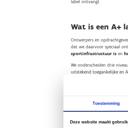
label ontvangt.
Wat is een A+ l
Ontwerpers en opdrachtgever
dat we daarvoor speciaal ont
sportinfrastructuur is
en
h
We onderscheiden drie niveaus
uitstekend toegankelijke en A
verordening voor toeganke
Lees meer over de kwaliteits
Toestemming
Wat maakt Bloe
Deze website maakt gebruik