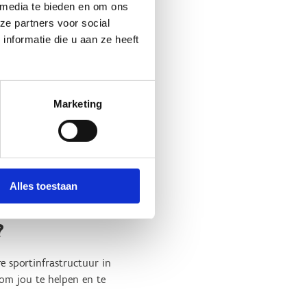
en het zwembadcomplex
 media te bieden en om ons
n rolstoel inruilen voor een
ze partners voor social
nformatie die u aan ze heeft
armer water, een mobiele
Marketing
isme of mensen met een
.30 tot 16 uur, op woensdag
inderd tarief kunnen komen
Alles toestaan
?
e sportinfrastructuur in
om jou te helpen en te