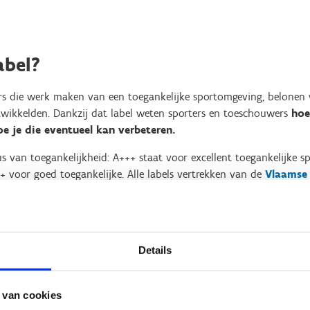
abel?
s die werk maken van een toegankelijke sportomgeving, belonen w
wikkelden. Dankzij dat label weten sporters en toeschouwers
hoe
oe je die eventueel kan verbeteren.
 van toegankelijkheid: A+++ staat voor excellent toegankelijke sp
+ voor goed toegankelijke. Alle labels vertrekken van de
Vlaamse
lijkheid
. Maar elk label heeft daarnaast ook
eigen toegankeli
labels voor toegankelijkheid in de sport
Details
sembad toegankelijk(er)?
 van cookies