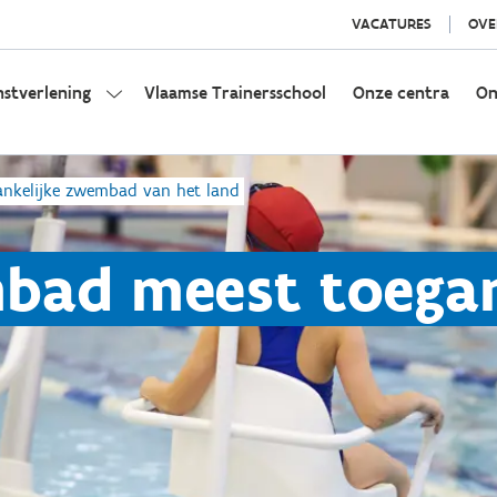
VACATURES
OVE
nstverlening
Vlaamse Trainersschool
Onze centra
On
nkelijke zwembad van het land
bad meest toega