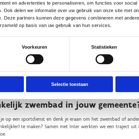
r bredere deuren en parkeerplaatsen. De hellingen en liften mak
ent en advertenties te personaliseren, om functies voor social
ruikers, buggy's en kinderwagens. Rolstoelgebruikers kunnen er hu
. Ook delen we informatie over uw gebruik van onze site met on
.
e. Deze partners kunnen deze gegevens combineren met andere i
erzameld op basis van uw gebruik van hun services.
beperking is er een zorgbad met speciaal verstelbare bodem en w
m in te drijven.
Voorkeuren
Statistieken
mensen met een niet-fysieke beperking, denk aan mensen met aut
king. Voor hen voorziet LAGO dagelijks in prikkelarme uren (van 8
kers in alle rust het sportaanbod kunnen ontdekken.
niet minste extra, is dat mensen met een beperking aan een verm
Selectie toestaan
kelijk zwembad in jouw gemeente
k je op een sportdienst en denk je eraan om het zwembad of ander
kelijk(er) te maken? Samen met Inter werkten we een traject uit 
toe.