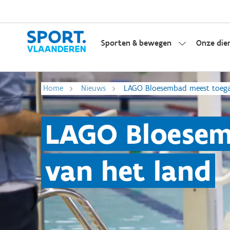
Sporten & bewegen
Onze die
Home
Nieuws
LAGO Bloesembad meest toega
LAGO Bloesem
van het land