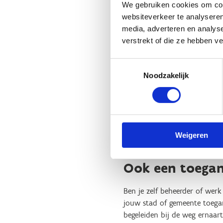
Het Bloesembad beschikt ove
We gebruiken cookies om cont
toegankelijk voor rolstoelgeb
websiteverkeer te analyseren
praktischere zwembadrolstoel
media, adverteren en analys
verstrekt of die ze hebben v
Voor mensen met een fysieke 
zwembadlift en een zoutbad o
Toestemmingsselectie
Noodzakelijk
Maar er is ook gedacht aan 
gedrags- of emotionele beper
tot 13 uur) waarbij de bezoe
En een laatste maar daarom 
zwemmen.
Weigeren
Ook een toegan
Ben je zelf beheerder of wer
jouw stad of gemeente toegan
begeleiden bij de weg ernaar