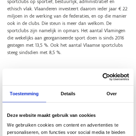
sportclubs op sportief, bestuurlijk, administratief en
ethisch vlak. Vlaanderen investeert daarom ieder jaar € 22
miljoen in de werking van de federaties, en op die manier
ook in de clubs. Die steun is meer dan welkom. De
sportclubs zijn namelijk in opmars. Het aantal Vlamingen
die wekelijks aan georganiseerde sport doen is sinds 2016
gestegen met 13,5 %. Ook het aantal Vlaamse sportclubs
steeg sindsdien met 8,5 %.
Om die groei verder te stimuleren investeert Vlaams
minister van Sport Ben Weyts vanaf volgend jaar extra in
de werking van de federaties en in de clubs. Samen met
Toestemming
Details
Over
het effect van een indexering stijgt vanaf 2023 het budget
voor de basiswerking van € 22 miljoen per jaar naar € 25
miljoen per jaar. Met die middelen ondersteunen de
Deze website maakt gebruik van cookies
federaties sportclubs in de eerste plaats bij de organisatie
We gebruiken cookies om content en advertenties te
van (interclub)competities en de uitbouw van een
personaliseren, om functies voor social media te bieden
sportieve werking zoals een kwaliteitsvolle jeugdwerking