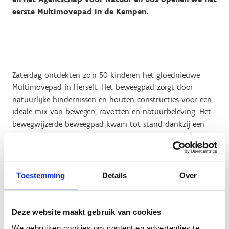
eerste Multimovepad in de Kempen.
Zaterdag ontdekten zo’n 50 kinderen het gloednieuwe
Multimovepad in Herselt. Het beweegpad zorgt door
natuurlijke hindernissen en houten constructies voor een
ideale mix van bewegen, ravotten en natuurbeleving. Het
bewegwijzerde beweegpad kwam tot stand dankzij een
samenwerking tussen de provincie Antwerpen, de
gemeente Herselt, het Agentschap voor Natuur en Bos en
Sport Vlaanderen. Het is het allereerste Multimovepad in
de Kempen!
Toestemming
Details
Over
Onder het motto ‘bewegen is gezond … en al zeker in de
natuur’ speelde een flinke delegatie jongeren vandaag het
Deze website maakt gebruik van cookies
eerste Multimovepad in de Kempen in. Multimovepad De
We gebruiken cookies om content en advertenties te