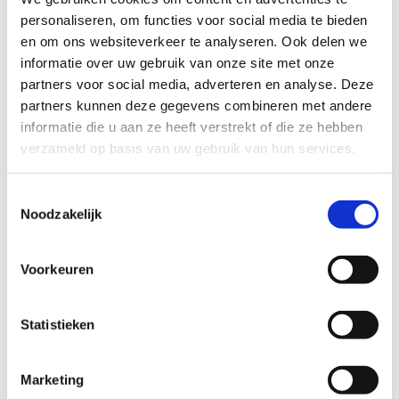
Zwarte Specht is een beweegpad met natuurlijke
personaliseren, om functies voor social media te bieden
hindernissen en houten constructies op kindermaat.
en om ons websiteverkeer te analyseren. Ook delen we
Kinderen kunnen zo op een leuke en ontspannende
informatie over uw gebruik van onze site met onze
manier bewegen en 12 bewegingsvaardigheden, zoals
partners voor social media, adverteren en analyse. Deze
klimmen, springen, trekken, duwen en roteren, inoefenen
partners kunnen deze gegevens combineren met andere
in een uitdagende omgeving.
informatie die u aan ze heeft verstrekt of die ze hebben
Het Multimovepad van 2,7 km lang start en komt aan op
verzameld op basis van uw gebruik van hun services.
het voetbalterrein in Blauberg (Herselt). Onderweg staan
een 10-tal speeltoestellen. Het pad slingert over
Toestemmingsselectie
onverharde wegen, die toegankelijk zijn voor rolwagens en
Noodzakelijk
kinderbuggy’s. Het eerste en laatste deel gaan over een
stukje van de GR5-wandelroute. Het tussenstuk loopt
Voorkeuren
door het bosgebied en speelbos van Provinciaal
Groendomein Hertberg.
Statistieken
Marketing