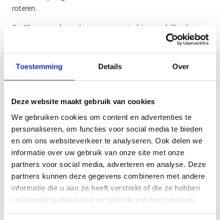
roteren.
Op 12 punten langs het parcours vind je verschillende
spelelementen: klimmen en balanceren op boomstammen,
slingeren aan een touw, klanken maken met natuurlijke
elementen op de xylofoon,
zich meten met een dier in de
Toestemming
Details
Over
verspringzone, enz.
Daarnaast is er een ruimere zone
waar kinderen vrij mogen spelen en kampen bouwen.
Deze website maakt gebruik van cookies
Meer dan dubbel zoveel ruimte om
We gebruiken cookies om content en advertenties te
personaliseren, om functies voor social media te bieden
te spelen
en om ons websiteverkeer te analyseren. Ook delen we
informatie over uw gebruik van onze site met onze
Schepen van jeugd Inne Pauwels: “Het speelbos bevond
partners voor social media, adverteren en analyse. Deze
zich vroeger op de locatie van de pas aangelegde
partners kunnen deze gegevens combineren met andere
hondenlosloopzone. Het nieuwe speelbos vond een thuis
informatie die u aan ze heeft verstrekt of die ze hebben
in de naastgelegen zone, die eigendom is van Natuurpunt.
verzameld op basis van uw gebruik van hun services.
Zo werd de oppervlakte van het speelbos uitgebreid van
63.000 m² naar maar liefst 143.000 m², dus meer dan het