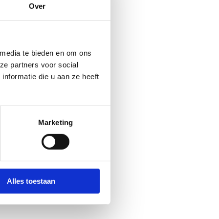
Over
realiseren in Vlaanderen.
gen voor de steden en
 media te bieden en om ons
en op een groepsaankoop van
ze partners voor social
nformatie die u aan ze heeft
ken voor het basketbal. De
 de Cats of Lions. Het
Marketing
Alles toestaan