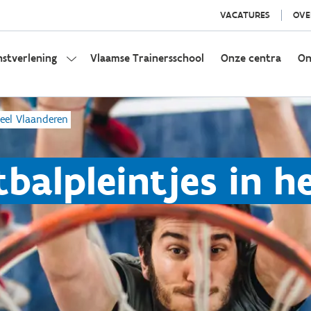
VACATURES
OVE
nstverlening
Vlaamse Trainersschool
Onze centra
On
heel Vlaanderen
balpleintjes in h