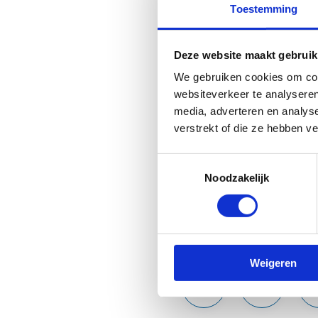
Toestemming
al op ingezet, maar er is in 
De Vlaamse minister van Spor
Deze website maakt gebruik
Enerzijds komen er 75 extra 
We gebruiken cookies om cont
gemeenten die mee willen st
websiteverkeer te analyseren
basketbaltorens, die op een p
media, adverteren en analys
verstrekt of die ze hebben v
Daarnaast komen er 15 luxueu
pleintjes hebben een sportvlo
Toestemmingsselectie
worden de vlaggenschepen van
Noodzakelijk
Deel deze pagina:
Weigeren