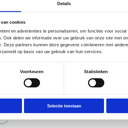
Details
Vlaanderen nog veel potentieel om te verzilveren.
t maakt nu extra middelen vrij om 90 nieuwe basketbalpleinen te 
 van cookies
3x3-pleintjes. De Vlaamse overheid zal de helft van de kosten dra
ent en advertenties te personaliseren, om functies voor social
appen in het verhaal. Er komt een nieuwe oproep om in te teken
. Ook delen we informatie over uw gebruik van onze site met on
leintje of ergens binnen geplaatst kunnen worden.
e. Deze partners kunnen deze gegevens combineren met andere i
erzameld op basis van uw gebruik van hun services.
ze ‘Cats Courts’, die als blikvangers permanent reclame zullen ma
er, lockers en een aantrekkelijke vormgeving in thema van een van
 de vloot van 3x3-pleintjes.
Voorkeuren
Statistieken
Selectie toestaan