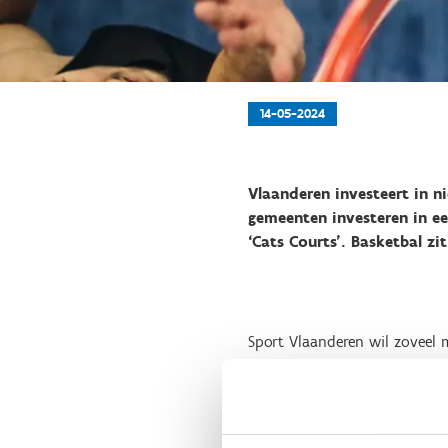
14-05-2024
Vlaanderen investeert in n
gemeenten investeren in e
‘Cats Courts’. Basketbal zi
Sport Vlaanderen wil zoveel 
voorbije jaren maakten de Be
voor de sport. De laatste jar
klinkt steeds luider en zal n
enkele basketbaltoren een ple