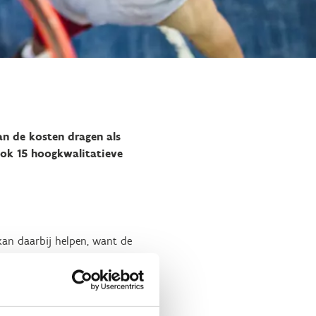
an de kosten dragen als
ook 15 hoogkwalitatieve
kan daarbij helpen, want de
22) heel veel Vlamingen warm
r basketbalinfrastructuur
en. Het goede nieuws is één
ten hebben er de laatste jaren