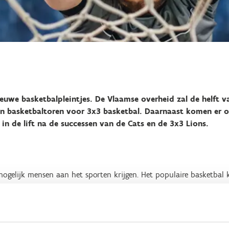
ieuwe basketbalpleintjes. De Vlaamse overheid zal de helft v
en basketbaltoren voor 3x3 basketbal. Daarnaast komen er 
t in de lift na de successen van de Cats en de 3x3 Lions.
mogelijk mensen aan het sporten krijgen. Het populaire basketbal 
lgian Cats, de Belgian 3x3 Lions en het WK 3x3 in Antwerpen (20
en steeg het ledenaantal bij basketbalclubs met +20%. De roep naa
og luider klinken als in 2026 ook het EK 3x3 doorgaat in Vlaander
intje al kan omtoveren in een 3x3-pleintje. Veel steden en gemeen