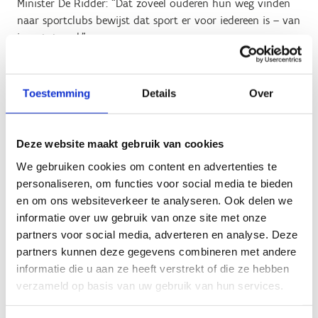
Minister De Ridder:
“Dat zoveel ouderen hun weg vinden
naar sportclubs bewijst dat sport er voor iedereen is – van
jong tot oud.”
Sterke stijging bij meisjes en
Toestemming
Details
Over
vrouwen
Ook bij vrouwen is de stijging opmerkelijk. Sinds 2014
Deze website maakt gebruik van cookies
kwamen er meer dan 122.000 vrouwelijke leden bij, een
We gebruiken cookies om content en advertenties te
groei van 25%. In 2024 is 41,6% van alle sportende leden
personaliseren, om functies voor social media te bieden
vrouw – het hoogste aandeel ooit. Vooral dans, padel,
en om ons websiteverkeer te analyseren. Ook delen we
fietsen en voetbal zijn populaire sporten bij meisjes en
informatie over uw gebruik van onze site met onze
vrouwen.
partners voor social media, adverteren en analyse. Deze
“We zetten in op het verlagen van drempels in de sport, en
partners kunnen deze gegevens combineren met andere
dat werpt zijn vruchten af. Voor het eerst zien we zelfs
informatie die u aan ze heeft verstrekt of die ze hebben
een overwicht van meisjes in de jongste leeftijdsgroepen,”
verzameld op basis van uw gebruik van hun services.
aldus minister De Ridder.