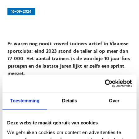
16-09-2024
Er waren nog nooit zoveel trainers actief in Vlaamse
sportclubs: eind 2023 stond de teller al op meer dan
77.000. Het aantal trainers is de voorbije 10 jaar fors
gestegen en de laatste jaren lijkt er zelfs een sprint
ingezet.
Toestemming
Details
Over
Trainers zijn essentieel voor de basiswerking, de recreatieve
werking en de topsportwerking van de Vlaamse
Deze website maakt gebruik van cookies
sportclubs. Hoe meer trainers, hoe meer Vlamingen
We gebruiken cookies om content en advertenties te
vakkundige begeleiding krijgen bij het sporten. De Vlaamse