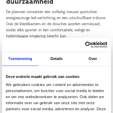
duurzaamheid
De plannen omvatten een volledig nieuwe sportvloer,
energiezuinige led-verlichting en een uitschuifbare tribune.
Ook de kleedkamers en de douches worden vernieuwd,
zodat elke sporter in een comfortabele, veilige en
hedendaagse omgeving terecht kan.
De volledige buitenschil van het complex wordt grondig
aangepakt, met een duidelijke keuze voor duurzame
materialen en energie-efficiënte oplossingen.
Toestemming
Details
Over
Toegankelijkheid staat daarbij centraal. Het vernieuwde
complex zal voldoen aan de criteria om het
toegankelijkheidslabel voor sportinfrastructuur van Sport
Deze website maakt gebruik van cookies
Vlaanderen en Inter binnen te halen. Dat garandeert dat
We gebruiken cookies om content en advertenties te
elke (G-)sporter zich zelfstandig en veilig kan verplaatsen
personaliseren, om functies voor social media te bieden
in én rond het gebouw.
en om ons websiteverkeer te analyseren. Ook delen we
informatie over uw gebruik van onze site met onze
Het complex krijgt een frisse, overzichtelijke inrichting met
partners voor social media, adverteren en analyse. Deze
een uitgesproken sportieve uitstraling. Extra afscherming