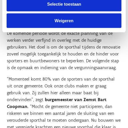
totale investering van € 7.327.000 versterken Sport
Selectie toestaan
Vlaanderen (€3.450.000) en de gemeente Zemst
(€3.877.000) het sportaanbod en wordt het complex
Weigeren
voorbereid op verdere groei in de komende jaren.
De komende periode wordt de exacte planning van de
werken verder verfijnd in overleg met de huidige
gebruikers. Het doel is om de sporthal tijdens de renovatie
zoveel mogelijk toegankelijk te houden en de hinder voor
sporters en buurtbewoners te beperken. De volgende stap
is de opmaak en indiening van de vergunningsaanvraag.
“Momenteel komt 80% van de sporters van de sporthal
uit onze gemeente. Ook onze clubs maken er graag
gebruik van. Zij zullen hier alleen maar baat bij
ondervinden", zegt
burgemeester van Zemst Bart
Coopman.
“Mocht de gemeente niet participeren, dan
riskeren we binnen een aantal jaren de sluiting van een
verouderde sporthal te moeten ondergaan. Nu bouwen we
met verenigde krachten een nieuwe sporthal die klaar is