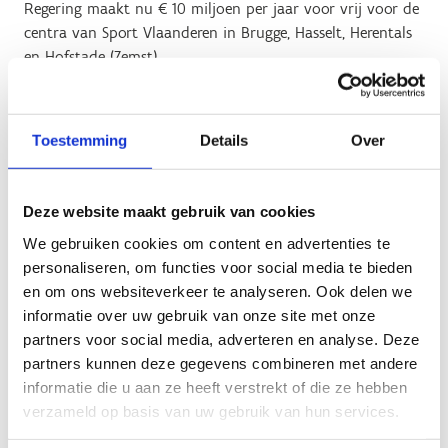
Regering maakt nu € 10 miljoen per jaar voor vrij voor de
centra van Sport Vlaanderen in Brugge, Hasselt, Herentals
en Hofstade (Zemst).
In de centrale en dichtbevolkte provincie Vlaams-Brabant
is er momenteel geen zwembad van olympische
Toestemming
Details
Over
proporties. Zo’n zwembad van 50 meter lang met minstens
10 banen vind je wel in bijvoorbeeld Brugge, Antwerpen
en Gent. Het centrum van Sport Vlaanderen in Hofstade
Deze website maakt gebruik van cookies
(Zemst) zal nu uitgebouwd worden tot het grootste
sportieve zwembadencomplex in Vlaanderen, inclusief dat
We gebruiken cookies om content en advertenties te
eerste olympische zwembad in Vlaams-Brabant van 50
personaliseren, om functies voor social media te bieden
meter lang en 25 meter breed.
en om ons websiteverkeer te analyseren. Ook delen we
informatie over uw gebruik van onze site met onze
Er komt ook een instructiezwembad van 25 meter lang
partners voor social media, adverteren en analyse. Deze
met een geïntegreerd camerasysteem om analyses te
partners kunnen deze gegevens combineren met andere
maken van alle bewegingen onder water, zodat
informatie die u aan ze heeft verstrekt of die ze hebben
topzwemmers hun techniek heel gericht kunnen bijsturen.
verzameld op basis van uw gebruik van hun services.
Het wordt infrastructuur van topniveau, geschikt om