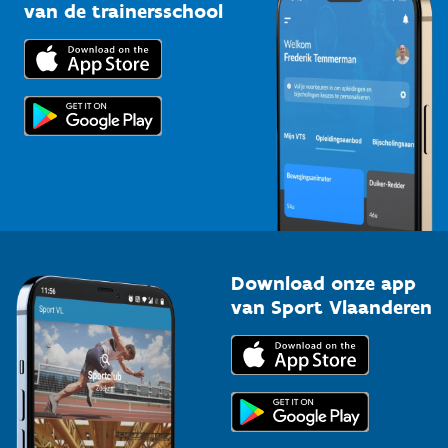
Bedrijven
van de trainersschool
Downloads
Trainers en begeleiders
Voor de pers
Scholen
Topsporters
Organisatoren van sportevenementen
Download onze app
van Sport Vlaanderen