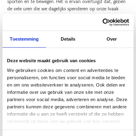
sporten en te bewegen. Het is ervan overtuigd dat, gezien
de vele uren die we dagelijks spenderen op onze (vaak
sedentaire) jobs, er op de werkplek nog veel potentieel te
benutten valt op dat vlak. Ook bedrijven hebben baat bij
fittere werknemers. Zij zijn gelukkiger, productiever, en
minder vaak afwezig.
Toestemming
Details
Over
Deze website maakt gebruik van cookies
Een revolutionaire transformatie van de traditionele
kantooromgeving
We gebruiken cookies om content en advertenties te
personaliseren, om functies voor social media te bieden
In de toekomst moet iedereen de kans krijgen om
en om ons websiteverkeer te analyseren. Ook delen we
regelmatig en gezond te sporten en te bewegen, ook op de
informatie over uw gebruik van onze site met onze
werkplek. Sport Vlaanderen en Tomorrowlab willen op de
partners voor social media, adverteren en analyse. Deze
Innovatiecampus in Vilvoorde dan ook een omgeving
partners kunnen deze gegevens combineren met andere
creëren waarin sport en beweging niet alleen
informatie die u aan ze heeft verstrekt of die ze hebben
aangemoedigd worden, maar ook echt fundamenteel
verzameld op basis van uw gebruik van hun services.
geïntegreerd zijn in het (werk)leven. Ze stellen dan ook een
revolutionaire transformatie van de traditionele