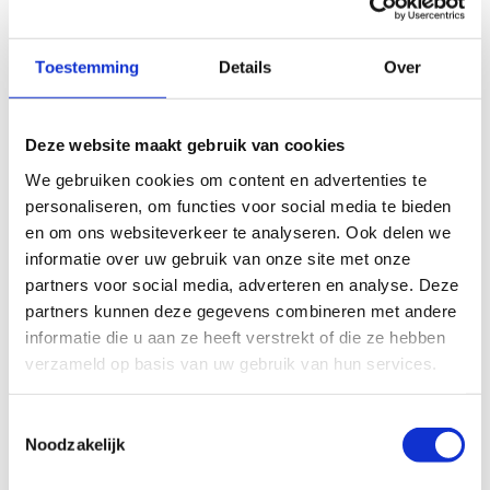
Nu steeds meer gezinnen verkoeling zoeken aan meren,
rivieren en recreatieplassen, groeit ook de aandacht voor
waterveiligheid bij kinderen. De voorbije zomers gebeurden
Toestemming
Details
Over
in binnen- en buitenland verschillende ongevallen met
jongeren in open water, vaak door onderschatting van
stroming, koude of paniek. Met de nieuwe, unieke
Deze website maakt gebruik van cookies
lessenreeks willen we samen met Zwemfed kinderen beter
We gebruiken cookies om content en advertenties te
voorbereiden op veilig zwemmen buiten het zwembad.
personaliseren, om functies voor social media te bieden
en om ons websiteverkeer te analyseren. Ook delen we
informatie over uw gebruik van onze site met onze
“Zwemmen in open water zoals in een meer, rivier of zee is
partners voor social media, adverteren en analyse. Deze
helemaal anders dan zwemmen in een zwembad. Je ziet
partners kunnen deze gegevens combineren met andere
de bodem niet altijd, de omstandigheden veranderen
informatie die u aan ze heeft verstrekt of die ze hebben
voortdurend en veiligheid speelt een cruciale rol”,
verzameld op basis van uw gebruik van hun services.
zegt
Vlaams minister van Sport Annick De Ridder
.
“Met de lessenreeks in Willebroek willen we kinderen niet
Toestemmingsselectie
alleen sterker maken als zwemmer, maar hen ook meer
Noodzakelijk
zelfvertrouwen geven in natuurlijke wateromgevingen. Het