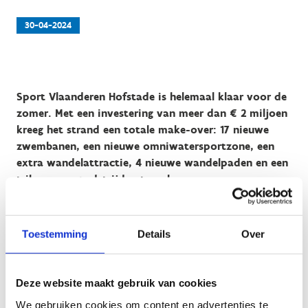
30-04-2024
Sport Vlaanderen Hofstade is helemaal klaar voor de
zomer. Met een investering van meer dan € 2 miljoen
kreeg het strand een totale make-over: 17 nieuwe
zwembanen, een nieuwe omniwatersportzone, een
extra wandelattractie, 4 nieuwe wandelpaden en een
tribune om wedstrijden te volgen.
Toestemming
Details
Over
Het domein in Hofstade is één van de 14 sport- en
recreatiesites van Sport Vlaanderen. Onder impuls van
Deze website maakt gebruik van cookies
Vlaams minister van Sport wordt het in de komende jaren
We gebruiken cookies om content en advertenties te