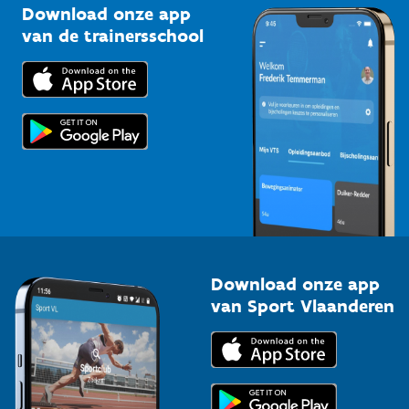
Kennisplatform
Download onze app
Bedrijven
van de trainersschool
Downloads
Trainers en begeleiders
Voor de pers
Scholen
Topsporters
Organisatoren van sportevenementen
Download onze app
van Sport Vlaanderen