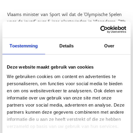
Vlaams minister van Sport wil dat de ‘Olympische Spelen
voor de jeugd’ over 5 jaar plaatsvinden in Vlaanderen. “We
gaan onze jonge topsporters de kans geven om te
schitteren voor eigen publiek”, zegt de minister. “De echte
Olympische Spelen zijn een maatje te groot voor
Toestemming
Details
Over
Vlaanderen, maar dit jeugdfestival is ideaal om onze jonge
toppers klaar te stomen voor grootse dingen. En bij een
thuispubliek gaat het altijd kriebelen om zelf te bewegen.”
Deze website maakt gebruik van cookies
Het ‘European Youth Olympic Festival’ (EYOF) is het
We gebruiken cookies om content en advertenties te
geesteskind van voormalig IOF-voorzitter Jacques Rogge
personaliseren, om functies voor social media te bieden
en werd in 1991 voor het eerst georganiseerd in Brussel.
en om ons websiteverkeer te analyseren. Ook delen we
Sindsdien gaan deze ‘Olympische Spelen voor de jeugd’
informatie over uw gebruik van onze site met onze
elke 2 jaar door in een andere stad of regio. Jonge
partners voor social media, adverteren en analyse. Deze
topsporters tussen 14 en 18 jaar uit 10 verschillende
partners kunnen deze gegevens combineren met andere
sportdisciplines nemen het in de loop van juli 7 dagen
informatie die u aan ze heeft verstrekt of die ze hebben
lang tegen elkaar op. Het EYOF lokt telkens meer dan
verzameld op basis van uw gebruik van hun services.