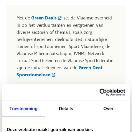
Met de
Green Deals
zet de Vlaamse overheid
in op het verduurzamen en vergroenen van
diverse sectoren of thema’s, zoals zorg,
bedrijventerreinen, deelmobiliteit, natuurlijke
tuinen of sportdomeinen. Sport Vlaanderen, de
Vlaamse Milieumaatschappij (VMM), Netwerk
Lokaal Sportbeleid en de Vlaamse Sportfederatie
zijn de initiatiefnemers van de
Green Deal
Sportdomeinen
.
Van hekken naar heggen
Toestemming
Details
Over
De Green Deal zorgde voor een nieuwe blik op
sportdomeinen: In de bijna 10.000 Vlaamse sportdomeinen
Deze website maakt gebruik van cookies
willen we gaan van hekken (omheinde sportterreinen)