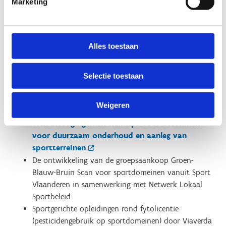
Marketing
Verwezenlijkingen
Dit is een greep uit de verwezenlijkingen in het kader van
de Green Deal Sportdomeinen:
Alles toestaan
De
inspiratiegids biodiversiteit en
sportdomeinen
Selectie toestaan
Green Deal Sportdomeinen-blog
met een
vijftigtal inspiratieberichten over kennis en cases uit
Weigeren
Vlaanderen en Nederland
Tien uitdagingen en tien tips voor bestekken
voor duurzaam onderhoud en aanleg van
sportterreinen
De ontwikkeling van de groepsaankoop Groen-
Blauw-Bruin Scan voor sportdomeinen vanuit Sport
Vlaanderen in samenwerking met Netwerk Lokaal
Sportbeleid
Sportgerichte opleidingen rond fytolicentie
(pesticidengebruik op sportdomeinen) door Viaverda