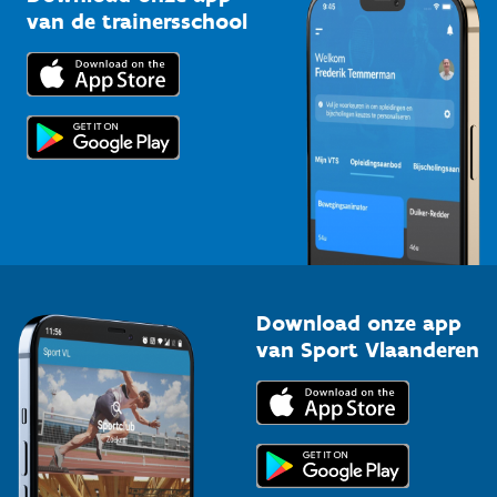
Bedrijven
van de trainersschool
Downloads
Trainers en begeleiders
Voor de pers
Scholen
Topsporters
Organisatoren van sportevenementen
Download onze app
van Sport Vlaanderen