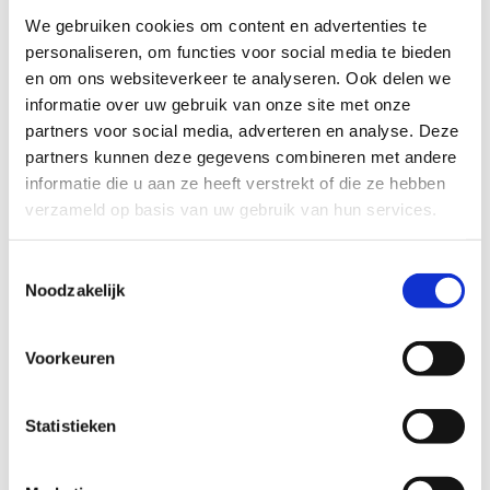
naar heggen (sportdomeinen die gelinkt zijn met de
We gebruiken cookies om content en advertenties te
natuur en de omgeving met oog voor biodiversiteit en
personaliseren, om functies voor social media te bieden
duurzaam bodem- en waterbeheer). Om dit mogelijk te
en om ons websiteverkeer te analyseren. Ook delen we
maken werkten de deelnemers aan kennisontwikkeling,
informatie over uw gebruik van onze site met onze
bewustmaking en de ondersteuning van pilootprojecten.
partners voor social media, adverteren en analyse. Deze
partners kunnen deze gegevens combineren met andere
informatie die u aan ze heeft verstrekt of die ze hebben
“Met de opgebouwde kennis, de nieuwe netwerken en de
verzameld op basis van uw gebruik van hun services.
vele initiatieven die door de Green Deal Sportdomeinen
zijn opgestart staan de bijna 10.000 sportdomeinen in
Toestemmingsselectie
Vlaanderen er beter voor dan ooit”, zegt
Philippe
Noodzakelijk
Paquay, administrateur-generaal bij Sport
Vlaanderen
. “De basis ligt er om sportdomeinen zich
beter te laten wapenen tegen gevaren zoals wateroverlast,
Voorkeuren
droogte en hittestress, en om hen echt een blauwgroene
meerwaarde te laten vormen voor hun omgeving en hun
Statistieken
bezoekers.”