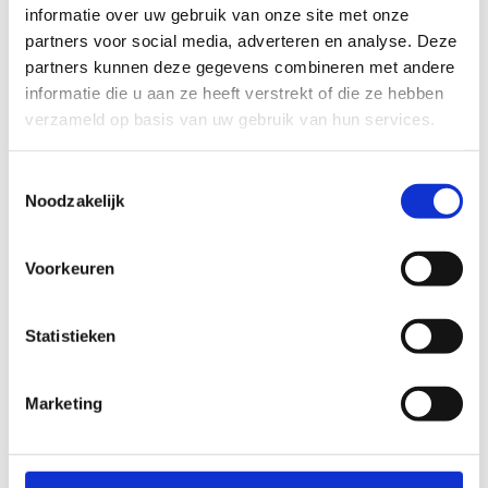
verdeeld. De sportfederatie legt via haar subsidiereglement
informatie over uw gebruik van onze site met onze
inhoudelijke accenten op vlak van kwalitatieve
partners voor social media, adverteren en analyse. Deze
jeugdsport. Ze houdt daarbij rekening met de prioriteiten
partners kunnen deze gegevens combineren met andere
vanuit het decreet.
informatie die u aan ze heeft verstrekt of die ze hebben
verzameld op basis van uw gebruik van hun services.
Lees meer over de beleidsfocus jeugdsport
Toestemmingsselectie
Noodzakelijk
Beleidsfocus Kansengroepen
Binnen de beleidsfocus kansengroepen werden
12
Voorkeuren
projecten
goedgekeurd. Het gaat om initiatieven die
drempels voor specifieke kansengroepen wegnemen of
Statistieken
verlagen.
Lees meer over de beleidsfocus kansengroepen
Marketing
Beleidsfocus Innovatie