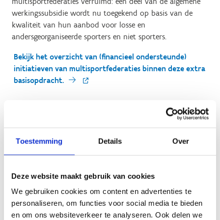
multisportfederaties verruimd: een deel van de algemene
werkingssubsidie wordt nu toegekend op basis van de
kwaliteit van hun aanbod voor losse en
andersgeorganiseerde sporters en niet sporters.
Bekijk het overzicht van (financieel ondersteunde)
initiatieven van multisportfederaties binnen deze extra
basisopdracht.
Beleidsfocus Jeugdsport
In het kader van de beleidsfocus jeugdsport keurde de
Toestemming
Details
Over
minister
38 projecten
goed. Deze projectsubsidies
komen bij de sportfederaties terecht in een
jeugdsportfonds. Via een subsidiereglement brengt de
Deze website maakt gebruik van cookies
sportfederatie de kwaliteit van de jeugdwerking van haar
We gebruiken cookies om content en advertenties te
deelnemende sportclubs in kaart en op basis van de
personaliseren, om functies voor social media te bieden
behaalde score worden de subsidies in het jeugdsportfonds
en om ons websiteverkeer te analyseren. Ook delen we