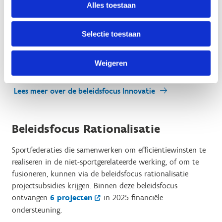
Alles toestaan
De beleidsfocus innovatie ondersteunt originele en
vernieuwende projecten, die het bestaande sportaanbod
Selectie toestaan
verruimen en verdiepen. Zo helpen ze sportfederaties om
meer mensen te bereiken en hen aan te zetten tot sporten,
of om de sportbeleving te verbeteren. Binnen deze
Weigeren
beleidsfocus ontvangen
29 projecten
ondersteuning.
Lees meer over de beleidsfocus Innovatie
Beleidsfocus Rationalisatie
Sportfederaties die samenwerken om efficiëntiewinsten te
realiseren in de niet-sportgerelateerde werking, of om te
fusioneren, kunnen via de beleidsfocus rationalisatie
projectsubsidies krijgen. Binnen deze beleidsfocus
ontvangen
6 projecten
in 2025 financiële
ondersteuning.