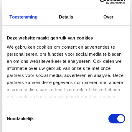
185 miljoen in sportinfrastructuur. Dit geld gaat onder
meer naar groepsaankopen, topsportinfrastructuur en
bovenlokale sportinfrastructuur. Het is een nooit geziene
Toestemming
Details
Over
investering die voor álle Vlamingen moet renderen. Alleen
al voor sportinfrastructuur met bovenlokale uitstraling is
er deze regeerperiode € 95 miljoen voorzien: dat is € 45
Deze website maakt gebruik van cookies
miljoen meer dan in de vorige regeerperiode. Dankzij deze
We gebruiken cookies om content en advertenties te
extra budgetten kunnen private en publieke partners niet
personaliseren, om functies voor social media te bieden
één, maar twee keer per jaar intekenen op een oproep.
en om ons websiteverkeer te analyseren. Ook delen we
informatie over uw gebruik van onze site met onze
Weyts investeert nu bijna € 6 miljoen euro om 12 nieuwe
partners voor social media, adverteren en analyse. Deze
sportcomplexen verspreid over Vlaanderen mogelijk te
partners kunnen deze gegevens combineren met andere
maken. Of het nu gaat om nieuw leven voor stadion
informatie die u aan ze heeft verstrekt of die ze hebben
Olivier in Knokke-Heist, een resem extra balsportterreinen
verzameld op basis van uw gebruik van hun services.
in Hofstade of een heel sportcomplex in Houthalen-
Helchteren: telkens zijn het ambitieuze
Toestemmingsselectie
sportinfrastructuurprojecten met bovenlokale
Noodzakelijk
aantrekkingskracht. Elk van de projecten werd getoetst
aan vijf criteria waarop een bepaalde score behaald moet