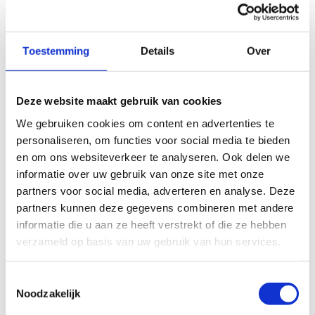
verband steeg van 48,2% in 2020 naar 60,6% in 2023.
Toestemming
Details
Over
“Dat minder mensen in Vlaanderen wandelen en recreatief
fietsen in vergelijking met 2020 is niet verrassend,
aangezien we toen massaal de bossen, velden en wijken
Deze website maakt gebruik van cookies
introkken met onze fiets of wandelschoenen”, zegt
We gebruiken cookies om content en advertenties te
Philippe Paquay, administrateur-generaal van Sport
personaliseren, om functies voor social media te bieden
Vlaanderen
. “Het is wel fijn vast te stellen dat meer
en om ons websiteverkeer te analyseren. Ook delen we
mensen aangeven minstens één keer per week te sporten
informatie over uw gebruik van onze site met onze
of te bewegen en dat sporters na de coronaperiode de
partners voor social media, adverteren en analyse. Deze
weg naar de georganiseerde sport hebben teruggevonden.
partners kunnen deze gegevens combineren met andere
Dat zagen we in de evolutie van de ledencijfers van de
informatie die u aan ze heeft verstrekt of die ze hebben
Vlaamse sportfederaties en het wordt nu bevestigd in een
verzameld op basis van uw gebruik van hun services.
ruimere bevraging van de Vlaamse bevolking.”
Toestemmingsselectie
Welke sporten doen we?
Noodzakelijk