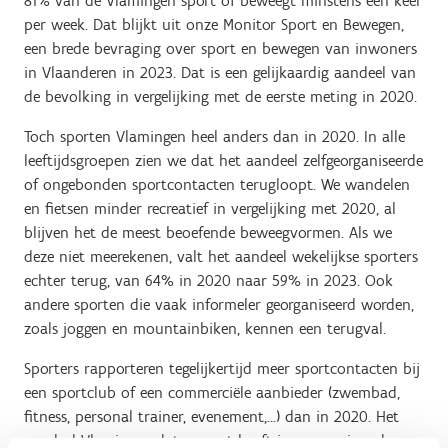
81% van de Vlamingen sport of beweegt minstens één keer
per week. Dat blijkt uit onze Monitor Sport en Bewegen,
een brede bevraging over sport en bewegen van inwoners
in Vlaanderen in 2023. Dat is een gelijkaardig aandeel van
de bevolking in vergelijking met de eerste meting in 2020.
Toch sporten Vlamingen heel anders dan in 2020. In alle
leeftijdsgroepen zien we dat het aandeel zelfgeorganiseerde
of ongebonden sportcontacten terugloopt. We wandelen
en fietsen minder recreatief in vergelijking met 2020, al
blijven het de meest beoefende beweegvormen. Als we
deze niet meerekenen, valt het aandeel wekelijkse sporters
echter terug, van 64% in 2020 naar 59% in 2023. Ook
andere sporten die vaak informeler georganiseerd worden,
zoals joggen en mountainbiken, kennen een terugval.
Sporters rapporteren tegelijkertijd meer sportcontacten bij
een sportclub of een commerciële aanbieder (zwembad,
fitness, personal trainer, evenement,…) dan in 2020. Het
aandeel Vlamingen dat gesport heeft in georganiseerd