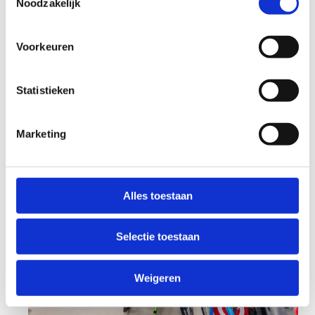
Het laagteparcours is gratis en ten allen tijde
Noodzakelijk
(binnen onze openingsuren) beschikbaar. Kom jij
'm eens testen?
Voorkeuren
Statistieken
Marketing
Alles toestaan
Selectie toestaan
Weigeren