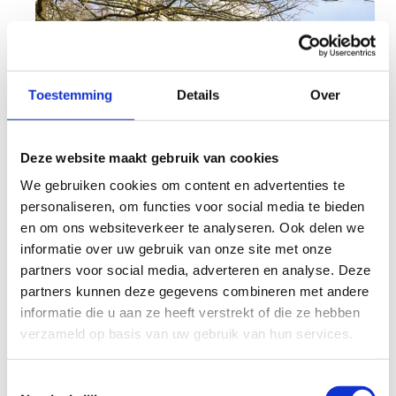
Toestemming
Details
Over
Deze website maakt gebruik van cookies
We gebruiken cookies om content en advertenties te
personaliseren, om functies voor social media te bieden
en om ons websiteverkeer te analyseren. Ook delen we
informatie over uw gebruik van onze site met onze
partners voor social media, adverteren en analyse. Deze
partners kunnen deze gegevens combineren met andere
Op ons laagteparcours kunnen de G-sporters op
informatie die u aan ze heeft verstrekt of die ze hebben
avontuur. Met de rolstoel trotseer je verschillende
verzameld op basis van uw gebruik van hun services.
obstakels en bruggen. 't is ook perfect voor een
teambuilding of inclusieve sportdag.
Toestemmingsselectie