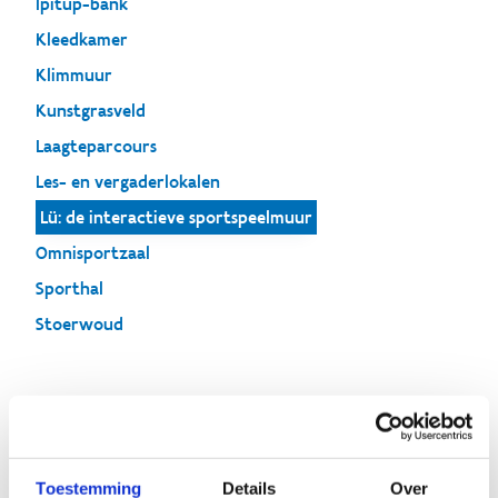
Ipitup-bank
Kleedkamer
Klimmuur
Kunstgrasveld
Laagteparcours
Les- en vergaderlokalen
Lü: de interactieve sportspeelmuur
Omnisportzaal
Sporthal
Stoerwoud
Lü: de interactieve
sportspeelmuur
Toestemming
Details
Over