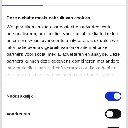
Deze website maakt gebruik van cookies
We gebruiken cookies om content en advertenties te
personaliseren, om functies voor social media te bieden
en om ons websiteverkeer te analyseren. Ook delen we
informatie over uw gebruik van onze site met onze
partners voor social media, adverteren en analyse. Deze
partners kunnen deze gegevens combineren met andere
informatie die u aan ze heeft verstrekt of die ze hebben
verzameld op basis van uw gebruik van hun services.
Toestemmingsselectie
Noodzakelijk
We hebben een vaste interactieve
sportspeelmuur, de Lü, in onze
omnisportzaal
.
Voorkeuren
De Lü is een ruimtelijk bewegingsspel dat in
realtime reageert op het gedrag van en de