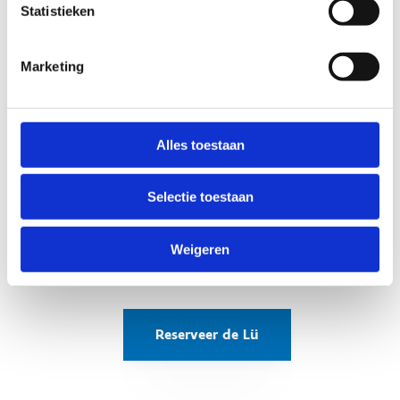
interactie tussen de spelers. De omnisportzaal
Statistieken
wordt omgetoverd in een interactieve speelzone.
Spelen, rennen, bewegen en samenwerken ... je
Marketing
doet het allemaal tegelijk.
Aarzel niet en stuur ons direct een e-mail om je
reservering aan te vragen. We kijken ernaar uit
Alles toestaan
om jouw sportieve ambities te ondersteunen!
Bekijk de tarieven
Selectie toestaan
Weigeren
Reserveer de Lü