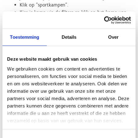
Klik op "sportkampen".
Kies je kamp via de filters en klik op het kamp van
je keuze.
Klik op "Inschrijven".
Voeg onderaan je kind toe en volg de verdere
Toestemming
Details
Over
stappen in de wizard.
Klik op "Voltooien".
Volg de betaalprocedure
Deze website maakt gebruik van cookies
Als de betaalprocedure is afgerond, ontvang je van
We gebruiken cookies om content en advertenties te
ons een bevestigingsmail.
personaliseren, om functies voor social media te bieden
en om ons websiteverkeer te analyseren. Ook delen we
informatie over uw gebruik van onze site met onze
Tips:
partners voor social media, adverteren en analyse. Deze
partners kunnen deze gegevens combineren met andere
je kan geen twee kinderen tegelijk inschrijven.
informatie die u aan ze heeft verstrekt of die ze hebben
Daarvoor moet je de hele flow opnieuw doorlopen
verzameld op basis van uw gebruik van hun services.
vanaf de keuze van het kamp.
Heb je een verkeerd kamp gekozen en wil je terug?
Toestemmingsselectie
Start dan best opnieuw