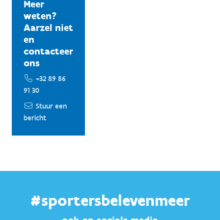
Meer
weten?
Aarzel niet
en
contacteer
ons
+32 89 86
91 30
Stuur een
bericht
#sportersbelevenmeer