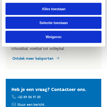
Alles toestaan
Selectie toestaan
Verken onze balsporten
Weigeren
Wij bieden een breed scala aan van balsporten. Van
basketbal, handbal, hockey, korfbal, petanque,
tchoukbal, voetbal tot volleybal.
Ontdek meer balsporten
Heb je een vraag? Contacteer ons.
+32 89 86 91 30
Stuur een bericht