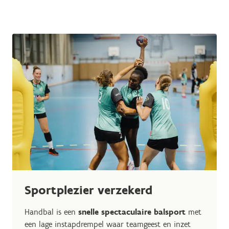
Sportplezier verzekerd
Handbal is een
snelle spectaculaire balsport
met
een lage instapdrempel waar teamgeest en inzet