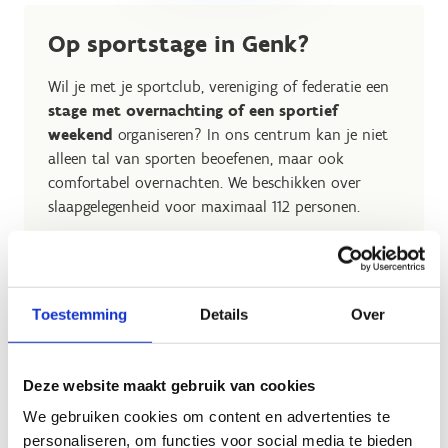
Op sportstage in Genk?
Wil je met je sportclub, vereniging of federatie een
stage met overnachting of een sportief
weekend
organiseren? In ons centrum kan je niet
alleen tal van sporten beoefenen, maar ook
comfortabel overnachten. We beschikken over
slaapgelegenheid voor maximaal 112 personen.
Samen bekijken we graag de sportmogelijkheden
binnen ons centrum en stellen we een programma
op maat samen dat perfect aansluit bij jouw
Toestemming
Details
Over
wensen.
Op sportstage in Genk
Deze website maakt gebruik van cookies
Ontdek ons sportverblijf
We gebruiken cookies om content en advertenties te
personaliseren, om functies voor social media te bieden