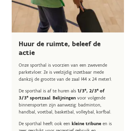
Huur de ruimte, beleef de
actie
Onze sporthal is voorzien van een zwevende
parketvloer. Ze is veelzijdig inzetbaar mede
dankzij de grootte van de zaal (44 x 24 meter).
e
e
De sporthal is af te huren als
1/3
, 2/3
of
e
3/3
sportzaal
.
Belijningen
voor volgende
binnensporten zijn aanwezig: badminton,
handbal, voetbal, basketbal, volleybal, korfbal.
De sporthal heeft ook een
kleine tribune
en is
zeer geschikt voor recreatief gebruik en