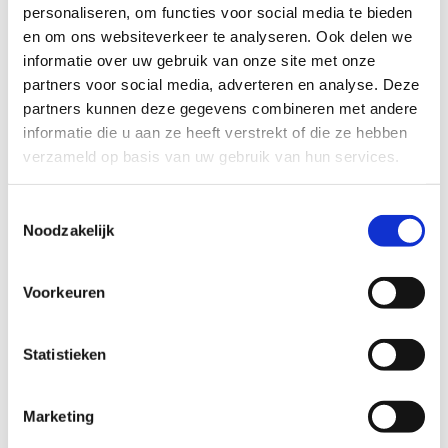
Wil je met je sportclub, vereniging of federatie
personaliseren, om functies voor social media te bieden
een
stage met overnachting of een sportief
en om ons websiteverkeer te analyseren. Ook delen we
weekend
organiseren? In ons centrum kan je
informatie over uw gebruik van onze site met onze
niet alleen tal van sporten beoefenen, maar ook
partners voor social media, adverteren en analyse. Deze
comfortabel overnachten. We beschikken over
partners kunnen deze gegevens combineren met andere
slaapgelegenheid voor maximaal 112 personen.
informatie die u aan ze heeft verstrekt of die ze hebben
verzameld op basis van uw gebruik van hun services.
Samen bekijken we graag de sportmogelijkheden
binnen ons centrum en stellen we een
Toestemmingsselectie
programma op maat samen dat perfect aansluit
Noodzakelijk
bij jouw wensen.
Op sportstage in Genk
Voorkeuren
Ontdek ons sportverblijf
Statistieken
Marketing