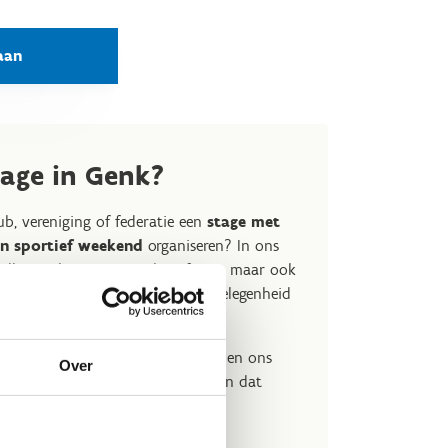
aan
age in Genk?
lub, vereniging of federatie een
stage met
en sportief weekend
organiseren? In ons
 alleen tal van sporten beoefenen, maar ook
hten. We beschikken over slaapgelegenheid
personen.
graag de sportmogelijkheden binnen ons
Over
 we een programma op maat samen dat
 jouw wensen.
enk