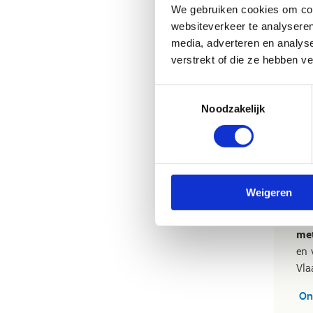
We gebruiken cookies om cont
websiteverkeer te analyseren
media, adverteren en analys
verstrekt of die ze hebben v
Toestemmingsselectie
Noodzakelijk
K
s
l
Weigeren
Bez
vol
met
en 
Vla
On