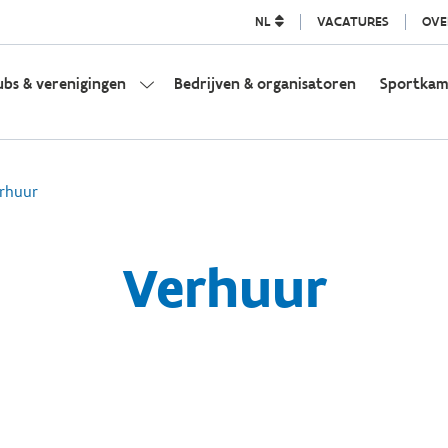
NL
VACATURES
OVE
ubs & verenigingen
Bedrijven & organisatoren
Sportka
rhuur
Verhuur