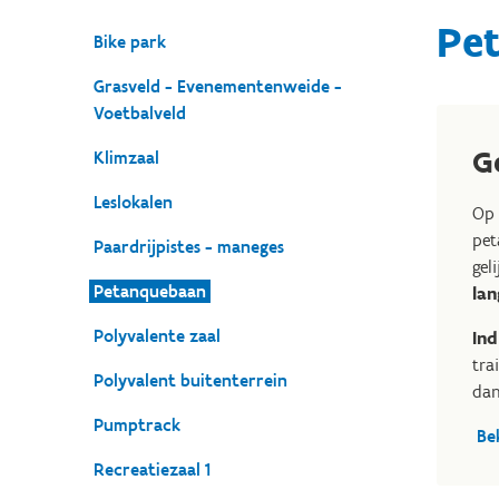
Pe
Bike park
Grasveld - Evenementenweide -
Voetbalveld
G
Klimzaal
Leslokalen
Op 
pet
Paardrijpistes - maneges
gel
Petanquebaan
lan
Polyvalente zaal
Ind
tra
Polyvalent buitenterrein
dan
Pumptrack
Be
Recreatiezaal 1