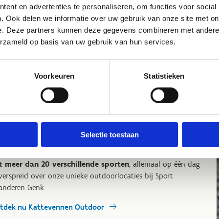
ent en advertenties te personaliseren, om functies voor social
Ontdek ons sportve
. Ook delen we informatie over uw gebruik van onze site met on
e. Deze partners kunnen deze gegevens combineren met andere i
erzameld op basis van uw gebruik van hun services.
Voorkeuren
Statistieken
attevennen Outdoor = een
portpretpark voor jouw
eerlingen
Selectie toestaan
org je klas of volledige school een onvergetelijke sportdag
 actie, avontuur en plezier.
Laat leerlingen kennismaken
 meer dan 20 verschillende sporten
, allemaal op één dag
verspreid over onze unieke outdoorlocaties bij Sport
anderen Genk.
tdek nu Kattevennen Outdoor