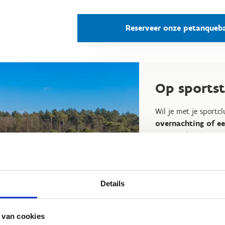
Reserveer onze petanqueb
Op sportst
Wil je met je sportc
overnachting of e
centrum kan je niet
comfortabel overnac
voor maximaal 112 
Samen bekijken we 
Details
centrum en stellen
perfect aansluit bij
 van cookies
Op sportstage in G