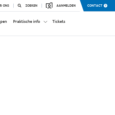
R ONS
ZOEKEN
AANMELDEN
CONTACT
mpen
Praktische info
Tickets