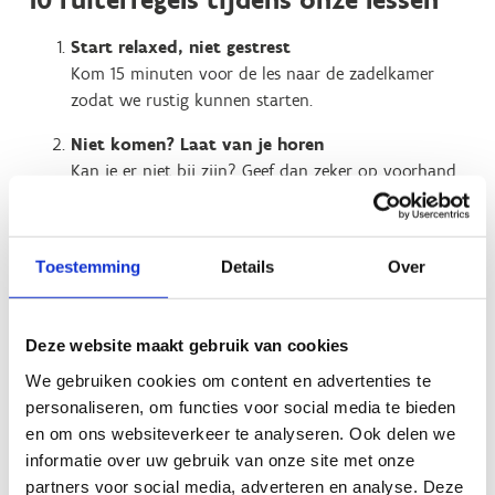
Start relaxed, niet gestrest
Kom 15 minuten voor de les naar de zadelkamer
zodat we rustig kunnen starten.
Niet komen? Laat van je horen
Kan je er niet bij zijn? Geef dan zeker op voorhand
een seintje aan je lesgever én
het secretariaat
.
Rust in de stal = blije paarden
Toestemming
Details
Over
Niet lopen, roepen of spelen in onze stallen.
Kleine kinderen, met begeleiding
Ben je jonger dan 8? Dan kom je gezellig samen met
Deze website maakt gebruik van cookies
een volwassene op avontuur.
We gebruiken cookies om content en advertenties te
personaliseren, om functies voor social media te bieden
Onze paarden houden van rust (en dieet)
en om ons websiteverkeer te analyseren. Ook delen we
Tussen de lessen door laten we ze even chillen.
informatie over uw gebruik van onze site met onze
Snacks geven is niet toegelaten.
partners voor social media, adverteren en analyse. Deze