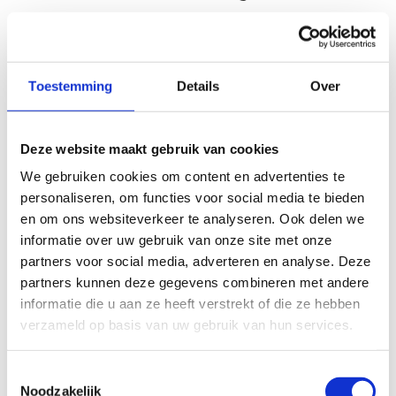
verjaardagsfeestje?
Om het verjaardagsfeestje zo vlot mogelijk te laten
verlopen, vragen we om
onderstaande afspraken
goed
Toestemming
Details
Over
door te nemen:
Je ontvangt op voorhand een planning van het
Deze website maakt gebruik van cookies
feestje, zodat je weet wat je kunt verwachten.
We gebruiken cookies om content en advertenties te
De factuur van het feestje wordt nadien via mail
personaliseren, om functies voor social media te bieden
verzonden.
en om ons websiteverkeer te analyseren. Ook delen we
We spreken de dag zelf af aan de ingang van
informatie over uw gebruik van onze site met onze
recreatiezaal 1 op het domein. Een begeleider van
partners voor social media, adverteren en analyse. Deze
Sport Vlaanderen zal jullie daar opwachten.
partners kunnen deze gegevens combineren met andere
Wees tijdig aanwezig, het verjaardagsfeestje duurt
informatie die u aan ze heeft verstrekt of die ze hebben
minstens 2 uur.
verzameld op basis van uw gebruik van hun services.
Ieder feestje wordt begeleid door een monitor die
zorgt voor een veilige en leuke omgeving.
Heb je vragen tijdens het feestje? Spreek gerust de
Toestemmingsselectie
begeleider aan, die helpt je graag verder.
Noodzakelijk