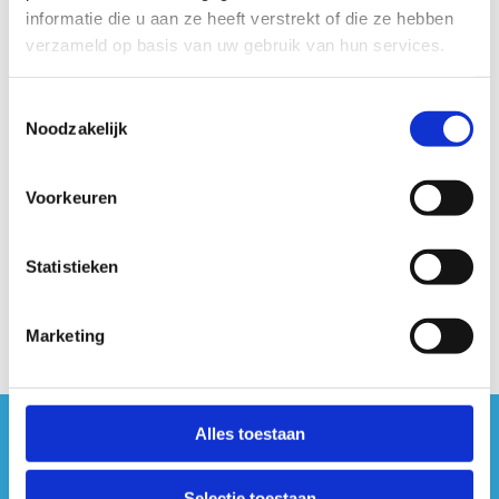
informatie die u aan ze heeft verstrekt of die ze hebben
les- en
verzameld op basis van uw gebruik van hun services.
vergaderlokalen
Toestemmingsselectie
Noodzakelijk
Een grote ruimte nodig? Wij helpen je
Voorkeuren
verder!
+32 89 86 91 30
Statistieken
Stuur een bericht
Marketing
Alles toestaan
#sportersbelevenmeer
Selectie toestaan