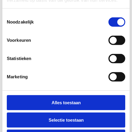
Anti-Robot Verification
Click to start verification
Toestemmingsselectie
Noodzakelijk
Friendly
Captcha ⇗
Voorkeuren
Statistieken
Marketing
Belangrijk om te weten
Onze abonnementen zijn:
Alles toestaan
1 jaar geldig;
Selectie toestaan
Exclusief te gebruiken bij Sport Vlaanderen
Genk;