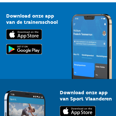
Vlaamse Trainersschool
Sportclubs
Kennisplatform
Download onze app
Bedrijven
van de trainersschool
Downloads
Trainers en begeleiders
Voor de pers
Scholen
Topsporters
Organisatoren van sportevenementen
Download onze app
van Sport Vlaanderen