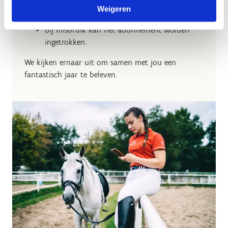
Strikt persoonlijk en per paard;
Weigeren
1 ticket per tijdsblok;
Bij misbruik kan het abonnement worden
ingetrokken.
We kijken ernaar uit om samen met jou een
fantastisch jaar te beleven.