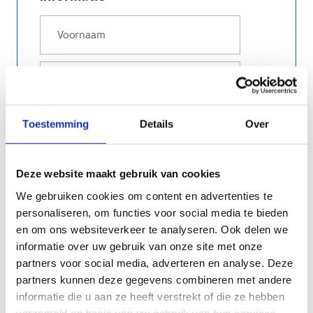
Toestemming
Details
Over
Deze website maakt gebruik van cookies
We gebruiken cookies om content en advertenties te
Keuze abonnement
*
personaliseren, om functies voor social media te bieden
Basis abonnement - gestald paard
en om ons websiteverkeer te analyseren. Ook delen we
(€200,00 per jaar)
informatie over uw gebruik van onze site met onze
Plus abonnement - gestald paard
partners voor social media, adverteren en analyse. Deze
(€350,00 per jaar)
partners kunnen deze gegevens combineren met andere
Basis abonnement - niet-gestald paard
informatie die u aan ze heeft verstrekt of die ze hebben
(€265,00 per jaar)
verzameld op basis van uw gebruik van hun services.