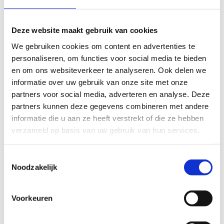
Sportvloer wielerpiste
Je kan ervoor kiezen om de sportvloer volledig
af te huren of per 1/3. De afmetingen van de
Deze website maakt gebruik van cookies
volledige sporthal bedragen 60m op 33m. 1
We gebruiken cookies om content en advertenties te
zaaldeel komt neer op ongeveer 20m op 33m.
personaliseren, om functies voor social media te bieden
Let op! Hier is zaalvoetbal niet toegelaten.
en om ons websiteverkeer te analyseren. Ook delen we
informatie over uw gebruik van onze site met onze
partners voor social media, adverteren en analyse. Deze
partners kunnen deze gegevens combineren met andere
Actieve clubs - Volleybal
informatie die u aan ze heeft verstrekt of die ze hebben
verzameld op basis van uw gebruik van hun services.
Ben Fenster
Toestemmingsselectie
Noodzakelijk
Herbert Mortier
+32 475 64 28 65
Voorkeuren
Stuur een bericht