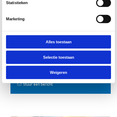
Statistieken
VC DROP
Marketing
Joris Lemmers
+32 475 52 79 14
Stuur een bericht
Alles toestaan
Selectie toestaan
VDK Dames
Peter Ballinckx
Weigeren
+32 475 82 94 14
Stuur een bericht