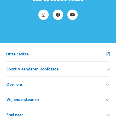
Onze centra
Sport Vlaanderen Hoofdzetel
Simon Bolivarlaan 17
Over ons
1000 Brussel
Wie zijn we, wat doen we
Wij ondersteunen
Ondernemingsnummer: BE 0248.142.826
Onze centra
Postadres
Lokale besturen
Snel naar