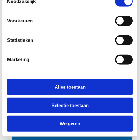
Noodzakelijk
Racing Club Gent
Christiaan Dupre
Voorkeuren
+32 9 385 58 98
Stuur een bericht
Statistieken
Website
Marketing
Stax
Luk Van Kerschaever
Alles toestaan
+32 9 282 62 61
Stuur een bericht
Selectie toestaan
Website
Weigeren