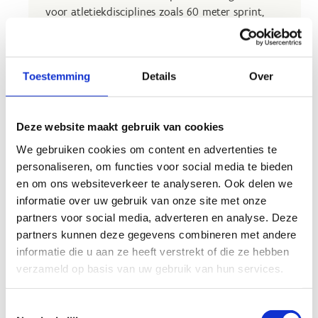
voor atletiekdisciplines zoals 60 meter sprint,
hoogspringen, verspringen, hinkstapspringen,
polsstokspringen en kogelstoten.
Daarnaast wordt deze hal ook gebruikt als
Toestemming
Details
Over
multifunctionele evenementenhal.
Deze website maakt gebruik van cookies
We gebruiken cookies om content en advertenties te
personaliseren, om functies voor social media te bieden
Jouw
en om ons websiteverkeer te analyseren. Ook delen we
evenement op
informatie over uw gebruik van onze site met onze
onze
partners voor social media, adverteren en analyse. Deze
accommodatie?
partners kunnen deze gegevens combineren met andere
informatie die u aan ze heeft verstrekt of die ze hebben
verzameld op basis van uw gebruik van hun services.
Actieve clubs
Toestemmingsselectie