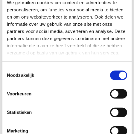
We gebruiken cookies om content en advertenties te
personaliseren, om functies voor social media te bieden
en om ons websiteverkeer te analyseren. Ook delen we
informatie over uw gebruik van onze site met onze
Gebruik maken van
partners voor social media, adverteren en analyse. Deze
partners kunnen deze gegevens combineren met andere
indooratletiek? Registreer je
informatie die u aan ze heeft verstrekt of die ze hebben
nu!
verzameld op basis van uw gebruik van hun services.
Begin 2026 schakelen we over op een
nieuw
Toestemmingsselectie
toegangssysteem
voor onze faciliteiten. Wil je vlot
Noodzakelijk
je toegang behouden? Registreer je via ons
ledenportaal. Heb je nog geen account? Geen
zorgen, je kan dit eenvoudig aanmaken.
Voorkeuren
Volg het stappenplan
om je te registreren.
Statistieken
Ben je geregistreerd en kom je voor de eerste keer
sporten? Gelieve je dan eerst aan te melden aan
Marketing