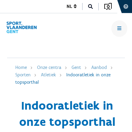
NL
Home
Onze centra
Gent
Aanbod
Sporten
Atletiek
Indooratletiek in onze
topsporthal
Indooratletiek in
onze topsporthal