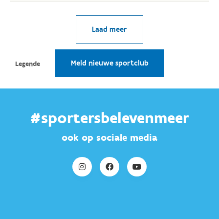
#sportersbelevenmeer
ook op sociale media