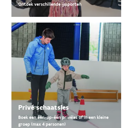
Ontdek verschillende ijssporten
Privé schaatsles
Boek een één-op-één privéles of in een kleine
groep (max 4 personen)