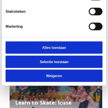
schaatsles
Statistieken
Ook interessant voor jou
Marketing
Alles toestaan
Selectie toestaan
Weigeren
Learn to Skate: losse