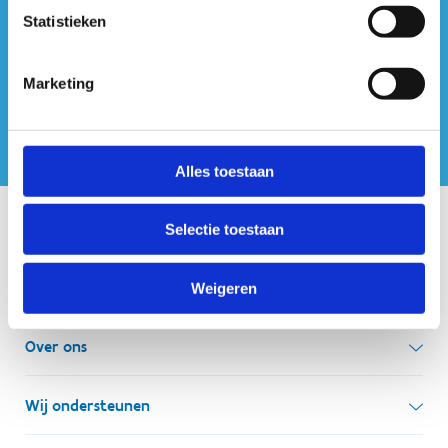
ook op sociale media
Statistieken
Marketing
Alles toestaan
Onze centra
Selectie toestaan
Sport Vlaanderen Hoofdzetel
Weigeren
Simon Bolivarlaan 17
Over ons
1000 Brussel
Wie zijn we, wat doen we
Wij ondersteunen
Ondernemingsnummer: BE 0248.142.826
Onze centra