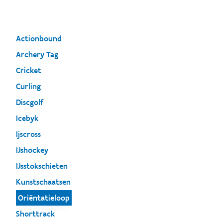
Actionbound
Archery Tag
Cricket
Curling
Discgolf
Icebyk
Ijscross
IJshockey
IJsstokschieten
Kunstschaatsen
Oriëntatieloop
Shorttrack