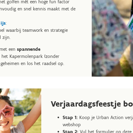
het golfen mét een hoge fun factor
envoudig en snel kennis maakt met de
ijs
:
spel waarbij teamwork en strategie
 zijn.
f met een
spannende
 het Kapermolenpark (zonder
e geheimen en los het raadsel op.
Verjaardagsfeestje b
Stap 1:
Koop je Urban Action verja
webshop
Stap 2:
Vul het formulier op deze 