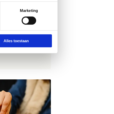
eestvierders
Marketing
e
tot finish
Alles toestaan
, maar bij voorkeur 1
n of neem telefonisch