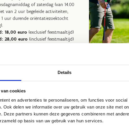
sdagnamiddag of zaterdag (van 14.00
iet van 2 uur begeleide activiteiten,
 1 uur durende oriëntatiezoektocht
).
d: 18,00 euro
(exclusief feestmaaltijd)
d: 28,00 euro
(inclusief feestmaaltijd)
Details
 je Urban Action
Stap 2: Geef jouw spor
dagstickets
maaltijde
 van cookies
ent en advertenties te personaliseren, om functies voor social
. Ook delen we informatie over uw gebruik van onze site met on
e. Deze partners kunnen deze gegevens combineren met andere i
erzameld op basis van uw gebruik van hun services.
Wij zorgen voor: