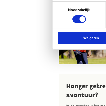
Toestemmingsselectie
Noodzakelijk
Weigeren
Honger gekre
avontuur?
In de sportbar is het mo