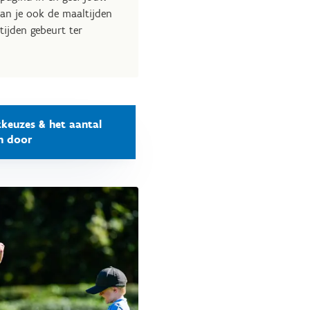
kan je ook de maaltijden
tijden gebeurt ter
tkeuzes & het aantal
n door