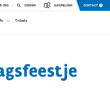
R ONS
ZOEKEN
AANMELDEN
CONTACT
fo
Tickets
agsfeestje