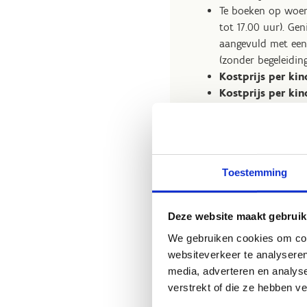
Te boeken op woen
tot 17.00 uur). Gen
aangevuld met een
(zonder begeleiding
Kostprijs per kin
Kostprijs per kin
Hoe bereik je ons
Toestemming
Stap 1: Koop
verjaar
Deze website maakt gebruik
We gebruiken cookies om cont
websiteverkeer te analyseren
media, adverteren en analys
verstrekt of die ze hebben v