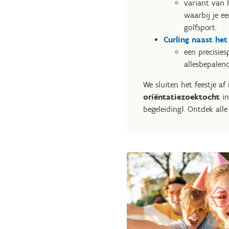
variant van 
waarbij je e
golfsport.
Curling naast het 
een precisie
allesbepalend
We sluiten het feestje a
oriëntatiezoektocht
in
begeleiding). Ontdek all