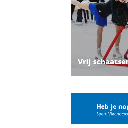
Vrij schaatse
Heb je no
Sport Vlaandere