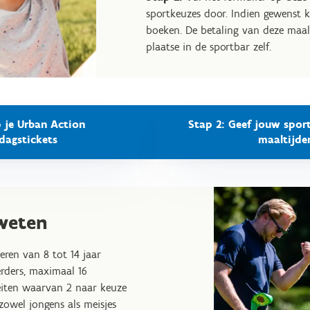
sportkeuzes door. Indien gewenst 
boeken. De betaling van deze maal
plaatse in de sportbar zelf.
 je Urban Action
Stap 2: Geef jouw spor
dagstickets
maaltijde
weten
eren van 8 tot 14 jaar
erders, maximaal 16
teiten waarvan 2 naar keuze
 zowel jongens als meisjes