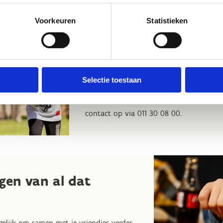
Een
leuke uitnodiging voor de f
Voorkeuren
Statistieken
Een sportieve beleving
Een kleine verrassing voor de jarig
Professionele begeleiding van start 
Hoe reserveren?
Selectie toestaan
Reserveren kan minimaal 2 weken vooraf
maand van tevoren. Vul
het formulier
i
contact op via 011 30 08 00.
gen van al dat
gelijk om samen met je vriendjes verder