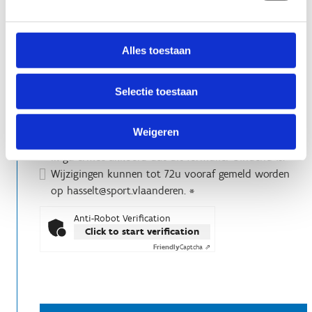
Alles toestaan
Selectie toestaan
Vul hier je bezorgdheden.
Weigeren
Ik ga ermee akkoord dat dit formulier bindend is.
Wijzigingen kunnen tot 72u vooraf gemeld worden
op hasselt@sport.vlaanderen.
*
Anti-Robot Verification
Click to start verification
Friendly
Captcha ⇗