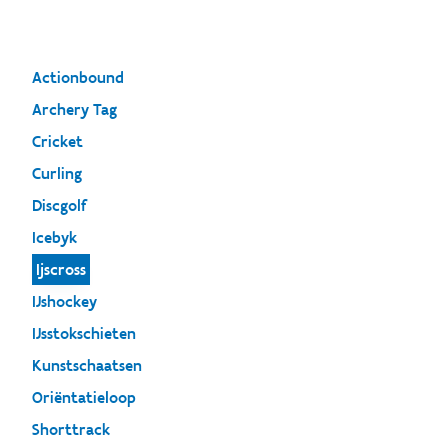
Actionbound
Archery Tag
Cricket
Curling
Discgolf
Icebyk
Ijscross
IJshockey
IJsstokschieten
Kunstschaatsen
Oriëntatieloop
Shorttrack