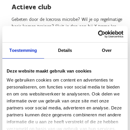
Actieve club
Gebeten door de Icecross microbe? Wil je op regelmatige
basis komen trainen? Sluit je dan aan bij X-treme Ice
Skating
Hasselt.
Toestemming
Details
Over
X-treme Ice Skating
Peter Smeets
Deze website maakt gebruik van cookies
+32 475 77 79 46
We gebruiken cookies om content en advertenties te
Stuur een bericht
personaliseren, om functies voor social media te bieden
en om ons websiteverkeer te analyseren. Ook delen we
www.icefreestyle.club
informatie over uw gebruik van onze site met onze
partners voor social media, adverteren en analyse. Deze
partners kunnen deze gegevens combineren met andere
informatie die u aan ze heeft verstrekt of die ze hebben
Ontdek Icecross tijdens een
verzameld op basis van uw gebruik van hun services.