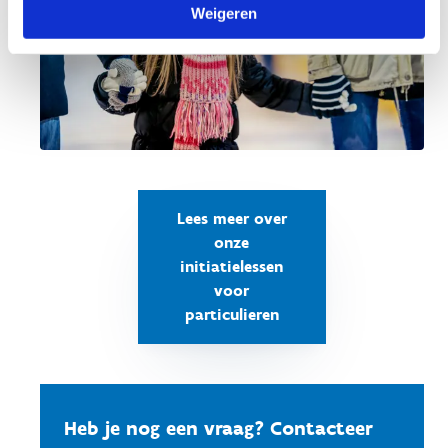
Weigeren
Lees meer over
onze
initiatielessen
voor
particulieren
Heb je nog een vraag? Contacteer