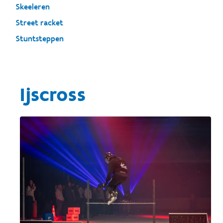
Skeeleren
Street racket
Stuntsteppen
Ijscross