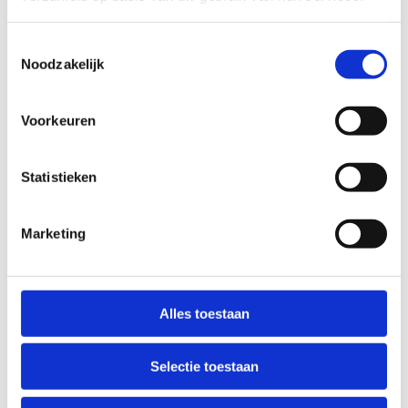
initiatieles
Toestemmingsselectie
Wil jij Ice Cross zelf eens uitproberen? Kom dan
Noodzakelijk
naar één van onze initiatielessen tijdens Learn to
Skate en
ontdek deze spectaculaire en
Voorkeuren
razendsnelle ijssport
. Leer de basis van
schaatscontrole, verbeter je snelheid en
behendigheid en ervaar de adrenaline van
Statistieken
scherpe bochten en snelle parcoursen.
Wie weet schuilt er wel een echte Ice Cross-atleet
Marketing
in jou!
Alles toestaan
Selectie toestaan