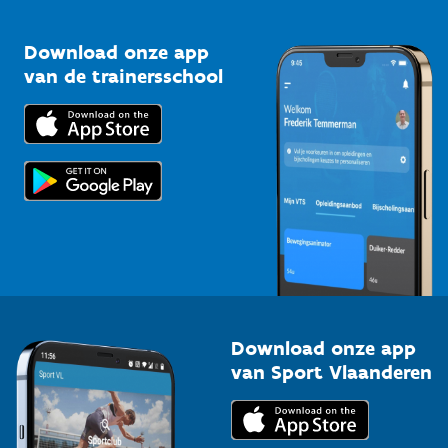
Vlaamse Trainersschool
Sportclubs
Kennisplatform
Download onze app
Bedrijven
van de trainersschool
Downloads
Trainers en begeleiders
Voor de pers
Scholen
Topsporters
Organisatoren van sportevenementen
Download onze app
van Sport Vlaanderen